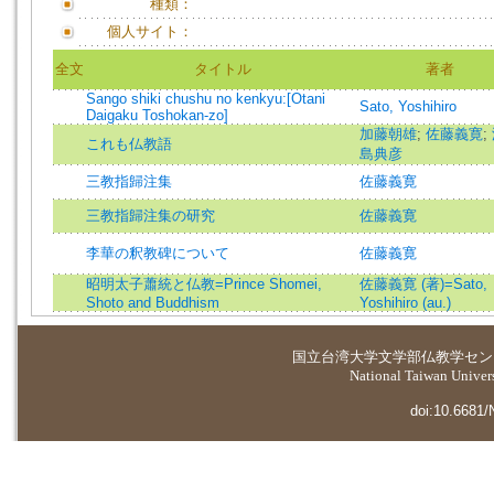
種類：
個人サイト：
全文
タイトル
著者
Sango shiki chushu no kenkyu:[Otani
Sato, Yoshihiro
Daigaku Toshokan-zo]
加藤朝雄
;
佐藤義寛
;
これも仏教語
島典彦
三教指歸注集
佐藤義寛
三教指歸注集の研究
佐藤義寛
李華の釈教碑について
佐藤義寛
昭明太子蕭統と仏教=Prince Shomei,
佐藤義寛 (著)=Sato,
Shoto and Buddhism
Yoshihiro (au.)
国立台湾大学
文学部仏教学セン
National Taiwan Universi
doi:10.6681