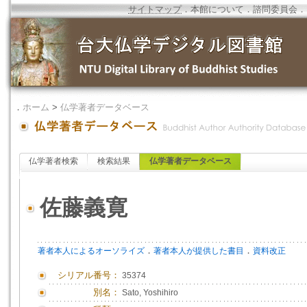
サイトマップ
．
本館について
．
諮問委員会
．
．
ホーム
>
仏学著者データベース
仏学著者検索
検索結果
仏学著者データベース
佐藤義寛
．
．
著者本人によるオーソライズ
著者本人が提供した書目
資料改正
シリアル番号：
35374
別名：
Sato, Yoshihiro