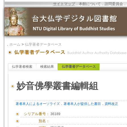
サイトマップ
．
本館について
．
諮問委員会
．
．
ホーム
>
仏学著者データベース
仏学著者検索
検索結果
仏学著者データベース
妙音佛學叢書編輯組
．
．
著者本人によるオーソライズ
著者本人が提供した書目
資料改正
シリアル番号：
36189
別名：