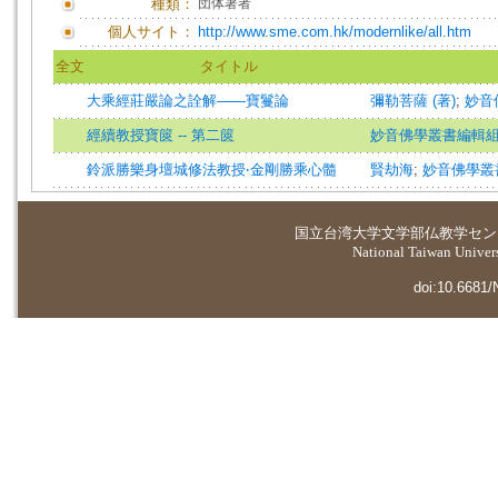
種類：
団体著者
個人サイト：
http://www.sme.com.hk/modernlike/all.htm
全文
タイトル
大乘經莊嚴論之詮解——寶鬘論
彌勒菩薩 (著)
;
妙音
經續教授寶篋 -- 第二篋
妙音佛學叢書編輯
鈴派勝樂身壇城修法教授‧金剛勝乘心髓
賢劫海
;
妙音佛學叢
国立台湾大学
文学部仏教学セン
National Taiwan Universi
doi:10.6681