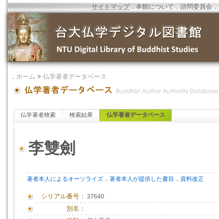
サイトマップ
．
本館について
．
諮問委員会
．
．
ホーム
>
仏学著者データベース
仏学著者検索
検索結果
仏学著者データベース
李雙劍
．
．
著者本人によるオーソライズ
著者本人が提供した書目
資料改正
シリアル番号：
37640
別名：