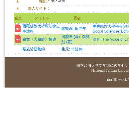
種類：
個人著者
個人サイト：
全文
タイトル
著者
西藏佛敎大祈願法會史
中央民族大學學報(哲學社會科學版)=
李雙劍
;
周潤年
事述略
Social Sciences Editi
周潤年 (著)
;
李雙
藏文《大藏經》概述
法音=The Voice of D
劍 (著)
藏族諺語集錦
曲尼
;
李雙劍
国立台湾大学
文学部仏教学セン
National Taiwan Universi
doi:10.6681