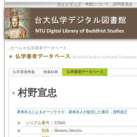
サイトマップ
．
本館について
．
諮問委員会
．
．
ホーム
>
仏学著者データベース
仏学著者検索
検索結果
仏学著者データベース
村野宣忠
．
．
著者本人によるオーソライズ
著者本人が提供した書目
資料改正
シリアル番号：
37840
別名：
Murano, Senchu