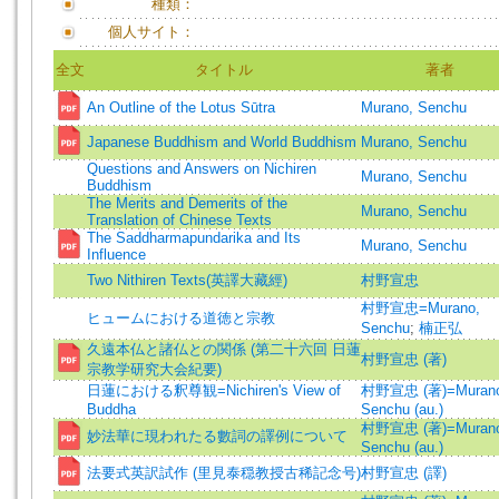
種類：
個人サイト：
全文
タイトル
著者
An Outline of the Lotus Sūtra
Murano, Senchu
Japanese Buddhism and World Buddhism
Murano, Senchu
Questions and Answers on Nichiren
Murano, Senchu
Buddhism
The Merits and Demerits of the
Murano, Senchu
Translation of Chinese Texts
The Saddharmapundarika and Its
Murano, Senchu
Influence
Two Nithiren Texts(英譯大藏經)
村野宣忠
村野宣忠=Murano,
ヒュームにおける道徳と宗教
Senchu
;
楠正弘
久遠本仏と諸仏との関係 (第二十六回 日蓮
村野宣忠 (著)
宗教学研究大会紀要)
日蓮における釈尊観=Nichiren's View of
村野宣忠 (著)=Murano
Buddha
Senchu (au.)
村野宣忠 (著)=Murano
妙法華に現われたる數詞の譯例について
Senchu (au.)
法要式英訳試作 (里見泰穏教授古稀記念号)
村野宣忠 (譯)