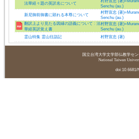
村野宣忠 (著)=Murano
法華経々題の英訳名について
Senchu (au.)
村野宣忠 (著)=Murano
新尼御前御書に顕れる本尊について
Senchu (au.)
翻訳上より見たる因縁の語義について : 法
村野宣忠 (著)=Murano
華経英訳覚え書
Senchu (au.)
霊山特集 霊山往詣記
村野宣忠 (著)
国立台湾大学
文学部仏教学セン
National Taiwan Universi
doi:10.6681