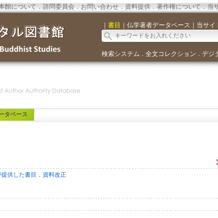
本館について
．
諮問委員会
．
お問い合わせ
．
資料提供
．
著作権について
．
当
｜
書目
｜
仏学著者データベース
｜
当サイ
検索システム
全文コレクション
デジ
．
．
ータベース
．
が提供した書目
資料改正