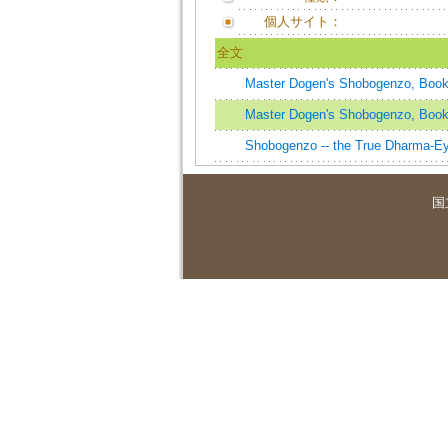
個人サイト：
全文
Master Dogen's Shobogenzo, Book
Master Dogen's Shobogenzo, Book
Shobogenzo -- the True Dharma-
国