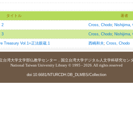
タイトル
著者
 2
Cross, Chodo
;
Nishijima,
 3
Cross, Chodo
;
Nishijima,
Eye Treasury Vol.1=正法眼蔵.1
西嶋和夫
;
Cross, Chodo
立台湾大学
文学部仏教学センター
．
国立台湾大学デジタル人文学科研究セン
National Taiwan University Library © 1995 - 2026. All rights reserved
doi:10.6681/NTURCDH.DB_DLMBS/Collection