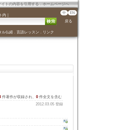
サイトの内容を引用する
．
ホームページへ
中
EN
ト内
｜
戻る
タル仏経
言語レッスン
リンク
．
．
3
件著作が収録され、
0
件全文を含む
2012.03.05 登録