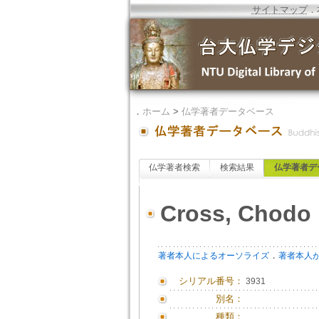
サイトマップ
．
．
ホーム
>
仏学著者データベース
仏学著者検索
検索結果
仏学著者デ
Cross, Chodo
．
著者本人によるオーソライズ
著者本人
シリアル番号：
3931
別名：
種類：