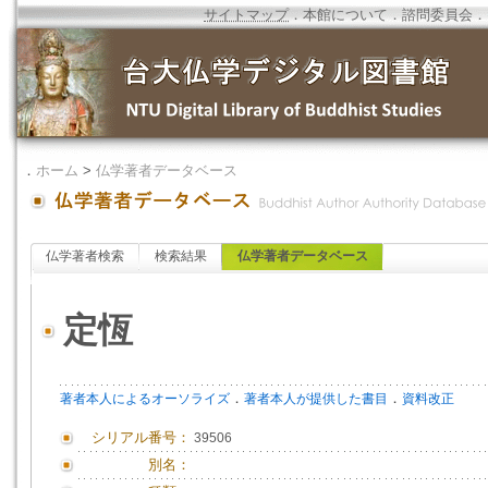
サイトマップ
．
本館について
．
諮問委員会
．
．
ホーム
>
仏学著者データベース
仏学著者検索
検索結果
仏学著者データベース
定恆
．
．
著者本人によるオーソライズ
著者本人が提供した書目
資料改正
シリアル番号：
39506
別名：