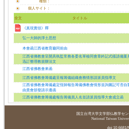
種類：
個人サイト：
全文
タイトル
《真現實頌》釋
弘一大師的淨土思想
本會函江西省教育廳同前由
江西省佛教會呈開具執監常務各委名單檢同會章鈐記式樣請備案
迅訂整理教規辦法文
江西省佛教會來函
江西省佛教會籌備處呈報籌備組織會務情形請派員指導文
江西省佛教會籌備處定恆師報告籌備佛教會情形並詢圖記可否自
由貴會頒發請示遵函
江西省佛教會籌備處報告籌備員人名並請派員指導大會成立函
国立台湾大学
文学部仏教学セン
National Taiwan Universi
doi:10.6681