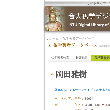
サイトマップ
．
．
ホーム
>
仏学著者データベース
仏学著者検索
検索結果
仏学著者デ
岡田雅樹
．
著者本人によるオーソライズ
著者本人
シリアル番号：
39654
別名：
Okada, Gaju
=
Oka