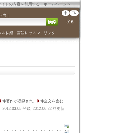
サイトの内容を引用する
．
ホームページへ
中
EN
ト内
｜
戻る
タル仏経
言語レッスン
リンク
．
．
4
件著作が収録され、
0
件全文を含む
2012.03.05 登録, 2012.06.22 料更新