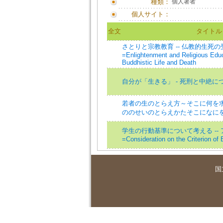
種類：
個人著者
個人サイト：
全文
タイトル
さとりと宗教教育 -- 仏教的生死
=Enlightenment and Religious Educa
Buddhistic Life and Death
自分が「生きる」 - 死刑と中絶に
若者の生のとらえ方～そこに何を
ののせいのとらえかたそこになに
学生の行動基準について考える --
=Consideration on the Criterion of 
国