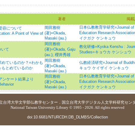
著者
掲載
日本仏教教育学研究=Journal of the
岡田雅樹
の受容について
Education Research Asso
(著)=Okada,
tion: A Point of View of
Masaki (au.)
イクガク ケンキュウ
岡田雅樹
教化研修=Kyoka Kenshu : Journal
ついて
(著)=Okada, Gaju
Studies=キョウカ ケンシュウ
(au.)
;
櫻井秀雄
岡田雅樹
求めているのか？=わかも
仏教経済研究=Journal of Buddhi
(著)=Okada,
をもとめているのか
キョウ ケイザイ ケンキュウ
Masaki (au.)
日本仏教教育学研究=Journal of the
岡田雅樹
 アンケート結果より
Education Research Asso
(著)=Okada,
Behavior
Masaki (au.)
イクガク ケンキュウ
立台湾大学
文学部仏教学センター
．
国立台湾大学デジタル人文学科研究セン
National Taiwan University Library © 1995 - 2026. All rights reserved
doi:10.6681/NTURCDH.DB_DLMBS/Collection