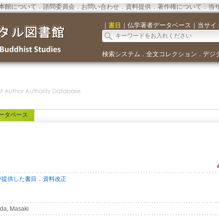
本館について
．
諮問委員会
．
お問い合わせ
．
資料提供
．
著作権について
．
当
｜
書目
｜
仏学著者データベース
｜
当サイ
検索システム
全文コレクション
デジ
．
．
ータベース
．
が提供した書目
資料改正
da, Masaki