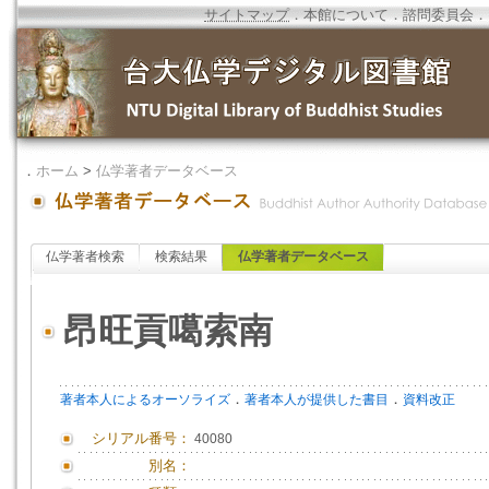
サイトマップ
．
本館について
．
諮問委員会
．
．
ホーム
>
仏学著者データベース
仏学著者検索
検索結果
仏学著者データベース
昂旺貢噶索南
．
．
著者本人によるオーソライズ
著者本人が提供した書目
資料改正
シリアル番号：
40080
別名：