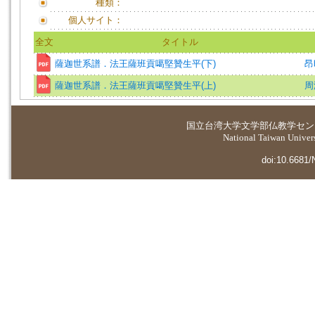
種類：
個人サイト：
全文
タイトル
薩迦世系譜．法王薩班貢噶堅贊生平(下)
昂
薩迦世系譜．法王薩班貢噶堅贊生平(上)
周
国立台湾大学
文学部仏教学セン
National Taiwan Universi
doi:10.6681