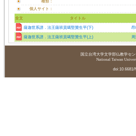
種類：
個人サイト：
全文
タイトル
薩迦世系譜．法王薩班貢噶堅贊生平(下)
昂
薩迦世系譜．法王薩班貢噶堅贊生平(上)
周
国立台湾大学
文学部仏教学セン
National Taiwan Universi
doi:10.6681