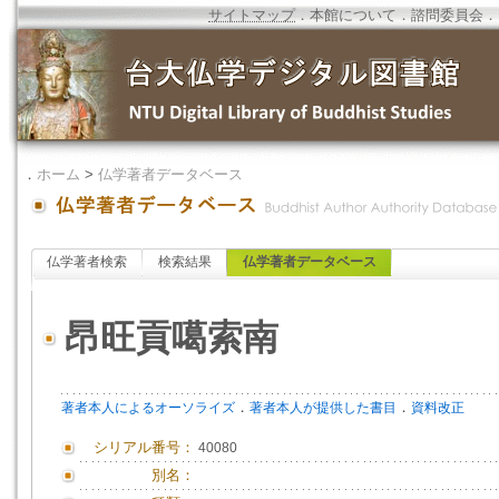
サイトマップ
．
本館について
．
諮問委員会
．
．
ホーム
>
仏学著者データベース
仏学著者検索
検索結果
仏学著者データベース
昂旺貢噶索南
．
．
著者本人によるオーソライズ
著者本人が提供した書目
資料改正
シリアル番号：
40080
別名：