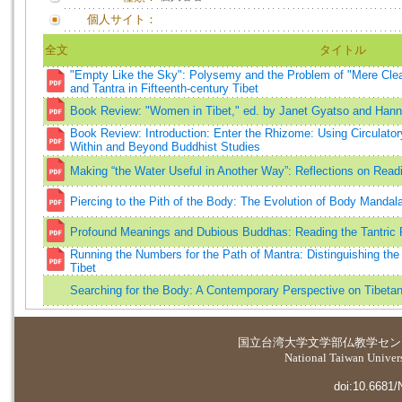
個人サイト：
全文
タイトル
"Empty Like the Sky": Polysemy and the Problem of "Mere Clear
and Tantra in Fifteenth-century Tibet
Book Review: "Women in Tibet," ed. by Janet Gyatso and Han
Book Review: Introduction: Enter the Rhizome: Using Circulato
Within and Beyond Buddhist Studies
Making “the Water Useful in Another Way”: Reflections on Read
Piercing to the Pith of the Body: The Evolution of Body Mandala 
Profound Meanings and Dubious Buddhas: Reading the Tantric P
Running the Numbers for the Path of Mantra: Distinguishing the
Tibet
Searching for the Body: A Contemporary Perspective on Tibetan
国立台湾大学
文学部仏教学セン
National Taiwan Universi
doi:10.6681