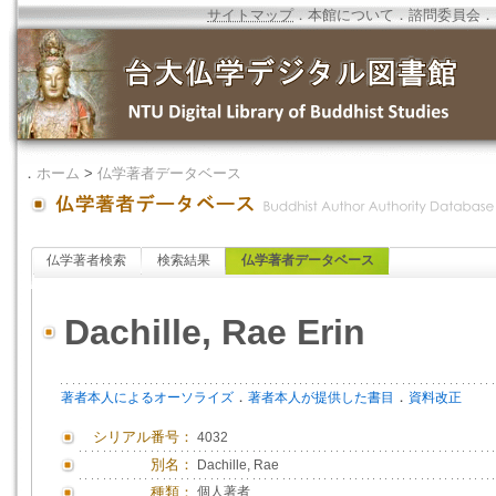
サイトマップ
．
本館について
．
諮問委員会
．
．
ホーム
>
仏学著者データベース
仏学著者検索
検索結果
仏学著者データベース
Dachille, Rae Erin
．
．
著者本人によるオーソライズ
著者本人が提供した書目
資料改正
シリアル番号：
4032
別名：
Dachille, Rae
種類：
個人著者