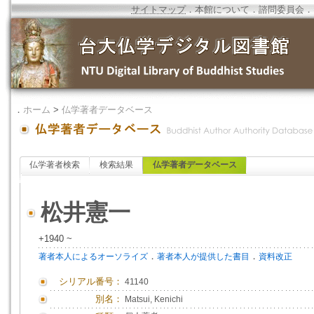
サイトマップ
．
本館について
．
諮問委員会
．
．
ホーム
>
仏学著者データベース
仏学著者検索
検索結果
仏学著者データベース
松井憲一
+1940 ~
．
．
著者本人によるオーソライズ
著者本人が提供した書目
資料改正
シリアル番号：
41140
別名：
Matsui, Kenichi