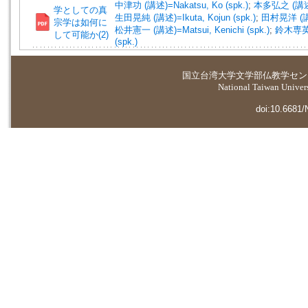
中津功 (講述)=Nakatsu, Ko (spk.)
;
本多弘之 (講述)=H
学としての真
生田晃純 (講述)=Ikuta, Kojun (spk.)
;
田村晃洋 (講述)
宗学は如何に
松井憲一 (講述)=Matsui, Kenichi (spk.)
;
鈴木専英 (
して可能か(2)
(spk.)
国立台湾大学
文学部仏教学セン
National Taiwan Universi
doi:10.6681