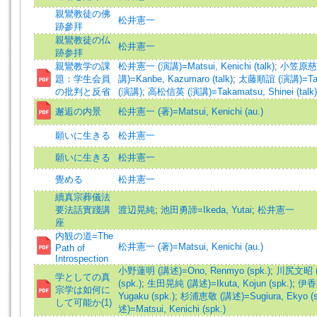
親鸞教徒の佛
松井憲一
跡參拜
親鸞教徒の仏
松井憲一
跡参拝
親鸞教学の課
松井憲一 (演講)=Matsui, Kenichi (talk)
;
小笠原慈孝
題：学生会員
講)=Kanbe, Kazumaro (talk)
;
太藤順誼 (演講)=Taito,
の批判と反省
(演講)
;
高松信英 (演講)=Takamatsu, Shinei (talk)
邂逅の内景
松井憲一 (著)=Matsui, Kenichi (au.)
願いに生きる
松井憲一
願いに生きる
松井憲一
覺める
松井憲一
續真宗葬儀法
要法話實踐講
渡辺晃純
;
池田勇諦=Ikeda, Yutai
;
松井憲一
座
内観の道=The
松井憲一 (著)=Matsui, Kenichi (au.)
Path of
Introspection
小野蓮明 (講述)=Ono, Renmyo (spk.)
;
川尻文昭 (講
学としての真
(spk.)
;
生田晃純 (講述)=Ikuta, Kojun (spk.)
;
伊香間
宗学は如何に
Yugaku (spk.)
;
杉浦恵敬 (講述)=Sugiura, Ekyo (s
して可能か(1)
述)=Matsui, Kenichi (spk.)