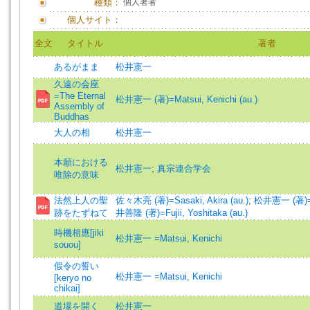
種類：
個人著者
個人サイト：
全文
タイトル
著者
あるがまま
松井憲一
久遠の会座
=The Eternal
松井憲一 (著)=Matsui, Kenichi (au.)
Assembly of
Buddhas
大人の相
松井憲一
本願における
松井憲一
;
真宗連合学会
唯除の意味
法然上人の聖
佐々木亮 (著)=Sasaki, Akira (au.)
;
松井憲一 (著)=Ma
跡をたずねて
井善隆 (著)=Fujii, Yoshitaka (au.)
時機相應[jiki
松井憲一 =Matsui, Kenichi
souou]
假令の誓い
松井憲一 =Matsui, Kenichi
[keryo no
chikai]
道場を開く
松井憲一