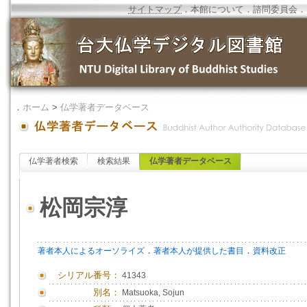
サイトマップ
．
本館について
．
諮問委員会
．
．
ホーム
>
仏学著者データベース
仏学著者検索
検索結果
仏学著者データベース
松岡宗淳
．
．
著者本人によるオーソライズ
著者本人が提供した書目
資料改正
シリアル番号：
41343
別名：
Matsuoka, Sojun