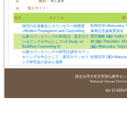
種類：
個人著者
個人サイト：
全文
タイトル
著
松岡宗淳=Matsuoka, S
現代の伝道教化とカウンセラー的態度
=Modern Propagation and Councelling
傘寿記念論集委員会
西光義敞 (編)=Saiko, Gi
仏教カウンセリングの研究(1) : 真宗カウ
雄 (編)=Tatsudani, Akio
ンセリングを中心として=A Study on
Buddhist Counseling (Ⅰ)
(編)=Matsuoka, Sojun 
仏教カウンセリングの研究(1)真宗カウン
セリングを中心として：真宗カウンセリ
松岡宗淳 (著)=Matsuoka,
ング研究会の歩みと成果
国立台湾大学
文学部仏教学セン
National Taiwan Universi
doi:10.6681