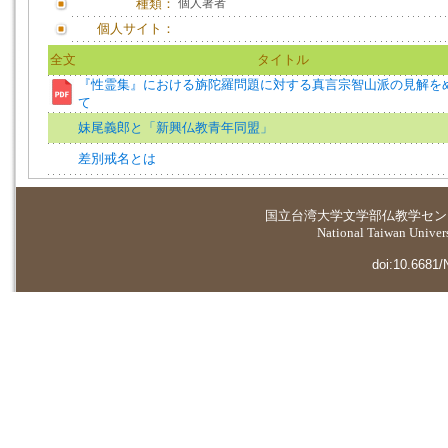
種類：
個人著者
個人サイト：
全文
タイトル
『性霊集』における旃陀羅問題に対する真言宗智山派の見解を
て
妹尾義郎と「新興仏教青年同盟」
差別戒名とは
国立台湾大学
文学部仏教学セン
National Taiwan Universi
doi:10.6681