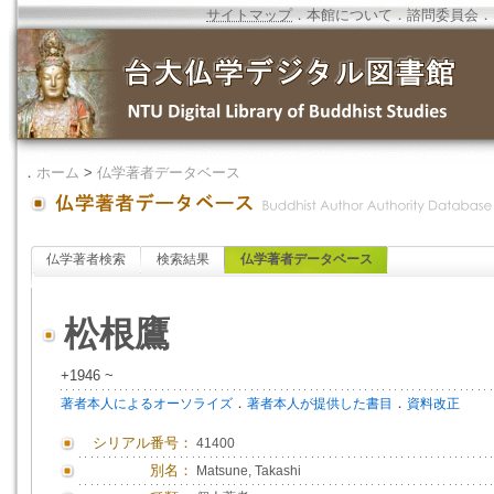
サイトマップ
．
本館について
．
諮問委員会
．
．
ホーム
>
仏学著者データベース
仏学著者検索
検索結果
仏学著者データベース
松根鷹
+1946 ~
．
．
著者本人によるオーソライズ
著者本人が提供した書目
資料改正
シリアル番号：
41400
別名：
Matsune, Takashi