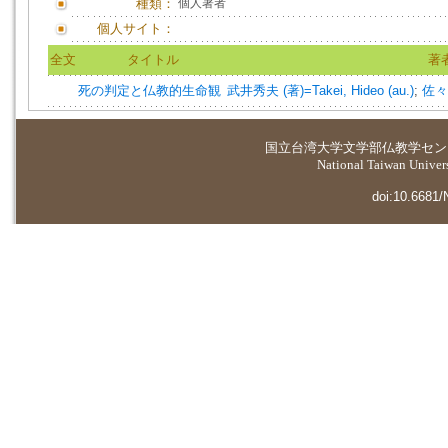
種類：
個人著者
個人サイト：
全文
タイトル
著
死の判定と仏教的生命観
武井秀夫 (著)=Takei, Hideo (au.)
;
佐々木
国立台湾大学
文学部仏教学セン
National Taiwan Universi
doi:10.6681