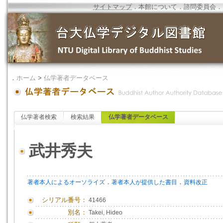
サイトマップ
．
本館について
．
諮問委員会
．
．
ホーム
>
仏学著者データベース
仏学著者検索
検索結果
仏学著者データベース
武井秀夫
．
．
著者本人によるオーソライズ
著者本人が提供した書目
資料改正
シリアル番号：
41466
別名：
Takei, Hideo