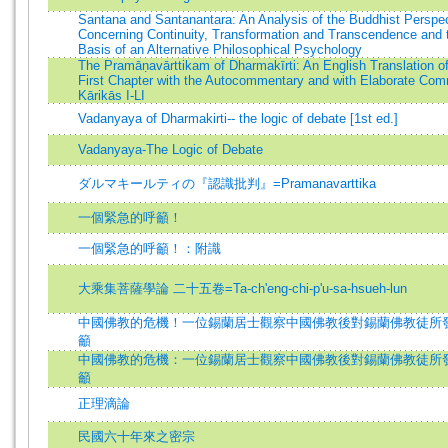
Santana and Santanantara: An Analysis of the Buddhist Perspe
Concerning Continuity, Transformation and Transcendence and 
Basis of an Alternative Philosophical Psychology
The Pramāṇavārttikam of Dharmakīrti: An English Translation of
First Chapter with the Autocommentary and with Elaborate Co
Kārikās I-LI
Vadanyaya of Dharmakirti-- the logic of debate [1st ed.]
Vadanyaya-The Logic of Debate
ダルマキールティの『認識批判』=Pramanavarttika
一個緊急的呼籲！
一個緊急的呼籲！：附識
大乘集菩薩學論 二十五卷=Ta-ch'eng-chi-p'u-sa-hsueh-lun
中國佛教的危機！一位錫蘭居士觀察中國佛教後對錫蘭佛教徒所
籲
中國佛教的危機：一位錫蘭居士觀察中國佛教後對錫蘭佛教徒所
籲
正理滴論
民國六十年來之密宗