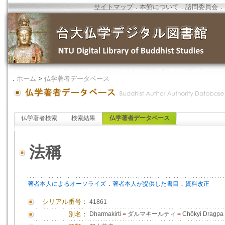
サイトマップ
．
本館について
．
諮問委員会
．
．
ホーム
>
仏学著者データベース
仏学著者検索
検索結果
仏学著者データベース
法稱
．
．
著者本人によるオーソライズ
著者本人が提供した書目
資料改正
シリアル番号：
41861
別名：
Dharmakirti
=
ダルマキールティ
=
Chökyi Dragpa