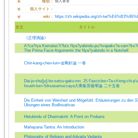
種類：
個人著者
個人サイト：
wiki：
https://zh.wikipedia.org/zh-tw/%E6%B3%9
全文
タイトル
《正理滴論》
A?ca?rya Kamalas?i?la's Nya?yabindu-pu?rvapaks?a-sam?ks?i
The Prima Facie Arguments the Nya?yabindu in a Nutshell
Chin-kang-chen-lun=金剛針論 一卷
Dai-jo-shu[ju]-bo-satsu-gaku-ron. 25 Fascicles=Ta-ch'eng-chi-p'u
hsueh-lun=Siksasamuccaya大乘集菩薩學論 二十五卷
Die Einheit von Weisheit und Mitgefühl: Erläuterungen zu den 3
Übungen eines Bodhisattvas
Hetubindu of Dharmakirti: A Point on Probans
Mahayana Tantra: An Introduction
Philosophy of Religion and Advaita Vedanta