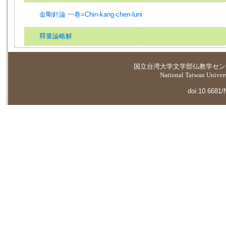
金剛針論 一卷=Chin-kang-chen-luni
釋量論略解
国立台湾大学
文学部仏教学セン
National Taiwan Universi
doi:10.6681