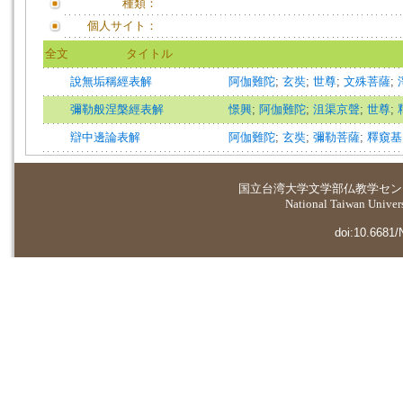
種類：
個人サイト：
全文
タイトル
說無垢稱經表解
阿伽難陀
;
玄奘
;
世尊
;
文殊菩薩
;
彌勒般涅槃經表解
憬興
;
阿伽難陀
;
沮渠京聲
;
世尊
;
辯中邊論表解
阿伽難陀
;
玄奘
;
彌勒菩薩
;
釋窺基
国立台湾大学
文学部仏教学セン
National Taiwan Universi
doi:10.6681