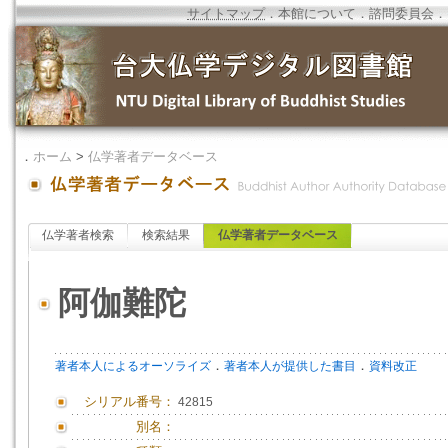
サイトマップ
．
本館について
．
諮問委員会
．
．
ホーム
>
仏学著者データベース
仏学著者検索
検索結果
仏学著者データベース
阿伽難陀
．
．
著者本人によるオーソライズ
著者本人が提供した書目
資料改正
シリアル番号：
42815
別名：