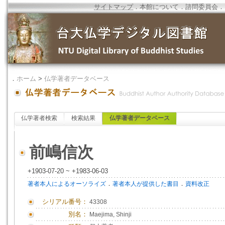
サイトマップ
．
本館について
．
諮問委員会
．
．
ホーム
>
仏学著者データベース
仏学著者検索
検索結果
仏学著者データベース
前嶋信次
+1903-07-20 ~ +1983-06-03
．
．
著者本人によるオーソライズ
著者本人が提供した書目
資料改正
シリアル番号：
43308
別名：
Maejima, Shinji