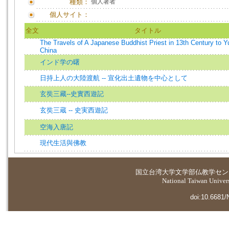
種類：
個人著者
個人サイト：
全文
タイトル
The Travels of A Japanese Buddhist Priest in 13th Century to 
China
インド学の曙
日持上人の大陸渡航 -- 宣化出土遺物を中心として
玄奘三藏--史實西遊記
玄奘三蔵 -- 史実西遊記
空海入唐記
現代生活與佛教
国立台湾大学
文学部仏教学セン
National Taiwan Universi
doi:10.6681