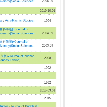
2006.09
versity(Social Sciences
2019.10.01
 Asia-Pacific Studies
1994
版)=Journal of
2004.09
versity(Social Sciences
版)=Journal of
2003.09
versity(Social Sciences
=Journal of Yunnan
2008
iences Edition)
1992
1992
2015.03.01
2015
ies=Journal of Buddhist