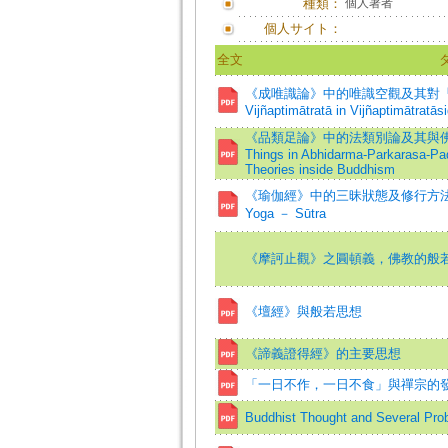
種類：
個人著者
個人サイト：
全文
《成唯識論》中的唯識空觀及其對「外道」的
Vijñaptimātratā in Vijñaptimātratāsi
《品類足論》中的法類別論及其與佛教內外相
Things in Abhidarma-Parkarasa-Pad
Theories inside Buddhism
《瑜伽經》中的三昧狀態及修行方法=Samādhi
Yoga － Sūtra
《摩訶止觀》之圓頓義，佛教的般
《壇經》與般若思想
《諦義證得經》的主要思想
「一日不作，一日不食」與禪宗的
Buddhist Thought and Several Pro