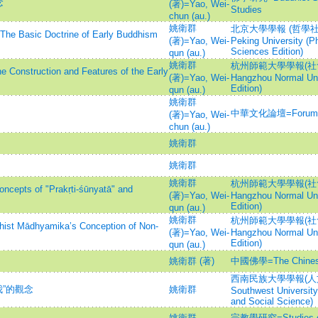
念
(著)=Yao, Wei-
Studies
chun (au.)
姚衛群
北京大學學報 (哲學社會科
c Doctrine of Early Buddhism
(著)=Yao, Wei-
Peking University (P
Sciences Edition)
qun (au.)
姚衛群
杭州師範大學學報(社會科學
ction and Features of the Early
(著)=Yao, Wei-
Hangzhou Normal Uni
Edition)
qun (au.)
姚衛群
中華文化論壇=Forum on 
(著)=Yao, Wei-
chun (au.)
姚衛群
姚衛群
姚衛群
杭州師範大學學報(社會科學
s of "Prakṛti-śūnyatā" and
(著)=Yao, Wei-
Hangzhou Normal Uni
Edition)
qun (au.)
姚衛群
杭州師範大學學報(社會科學
ādhyamika’s Conception of Non-
(著)=Yao, Wei-
Hangzhou Normal Uni
Edition)
qun (au.)
姚衛群 (著)
中國佛學=The Chinese 
西南民族大學學報(人文社科
我”的觀念
姚衛群
Southwest University 
and Social Science)
姚衛群
宗教學研究=Studies on 