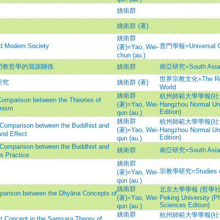
姚衛群
姚衛群 (著)
姚衛群
odern Society
普門學報=Universal Gat
(著)=Yao, Wei-
chun (au.)
門教哲學的淵源關係
姚衛群
南亞研究=South Asian
世界宗教文化=The Religi
研究
姚衛群 (著)
World
姚衛群
杭州師範大學學報(社會科學
son between the Theories of
(著)=Yao, Wei-
Hangzhou Normal Uni
anism
Edition)
qun (au.)
姚衛群
杭州師範大學學報(社會科學
son between the Buddhist and
(著)=Yao, Wei-
Hangzhou Normal Uni
nd Effect
Edition)
qun (au.)
son between the Buddhist and
姚衛群
南亞研究=South Asian
s Practice
姚衛群
宗教學研究=Studies on 
(著)=Yao, Wei-
qun (au.)
姚衛群
北京大學學報 (哲學社會科
 between the Dhyāna Concepts of
(著)=Yao, Wei-
Peking University (P
Sciences Edition)
qun (au.)
姚衛群
杭州師範大學學報(社會科學
pt in the Samsara Theory of