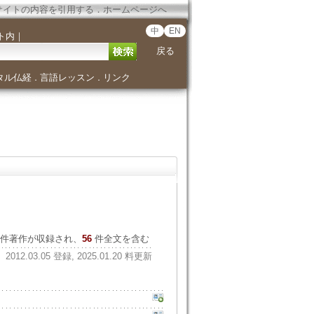
サイトの内容を引用する
．
ホームページへ
中
EN
ト内
｜
戻る
タル仏経
言語レッスン
リンク
．
．
件著作が収録され、
56
件全文を含む
2012.03.05 登録, 2025.01.20 料更新