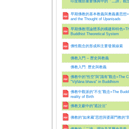
印度幾部重要佛典中的「二諦」觀
早期佛教的基本教義與奧義書思想=The Basi
and the Thought of Upaniṣads
早期佛教理論體系的構建和特色=The Constru
Buddhist Theoretical System
佛性觀念的形成和主要發展線索
佛教入門 -- 歷史與教義
佛教入門: 歷史與教義
佛教中的“性空”與“識有”觀念=The Concept
"Vijñāna bhava" in Buddhism
佛教中觀派的“不生”觀念=The Buddhist M
reality of Birth
佛教文獻中的“遮詮法”
佛教的“如來藏”思想與婆羅門教的“
佛教的「二諦」理論及其歷史意義