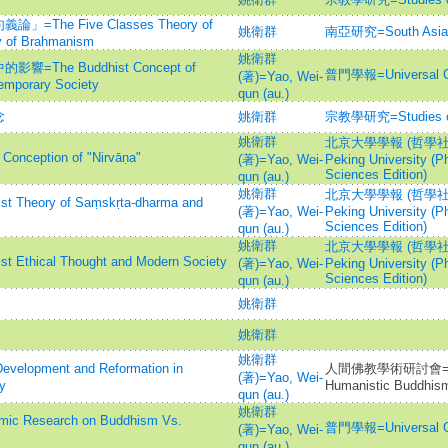
e Five Classes Theory of
姚衛群
南亞研究=South Asian
y of Brahmanism
姚衛群
he Buddhist Concept of
普門學報=Universal Gat
(著)=Yao, Wei-
emporary Society
qun (au.)
念
姚衛群
宗教學研究=Studies on 
姚衛群
北京大學學報 (哲學社會科
eption of "Nirvāṇa"
(著)=Yao, Wei-
Peking University (P
Sciences Edition)
qun (au.)
姚衛群
北京大學學報 (哲學社會科
ory of Saṃskṛta-dharma and
(著)=Yao, Wei-
Peking University (P
Sciences Edition)
qun (au.)
姚衛群
北京大學學報 (哲學社會科
cal Thought and Modern Society
(著)=Yao, Wei-
Peking University (P
Sciences Edition)
qun (au.)
姚衛群
姚衛群
姚衛群
lopment and Reformation in
人間佛教學術研討會=Acad
(著)=Yao, Wei-
y
Humanistic Buddhis
qun (au.)
姚衛群
search on Buddhism Vs.
普門學報=Universal Gat
(著)=Yao, Wei-
qun (au.)