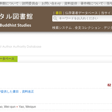
本館について
．
諮問委員会
．
お問い合わせ
．
資料提供
．
著作権について
．
当
｜
書目
｜
仏学著者データベース
｜
当サイ
検索システム
全文コレクション
デジ
．
．
ータベース
82
．
が提供した書目
資料改正
o, Wei-qun
=
Yao, Weiqun