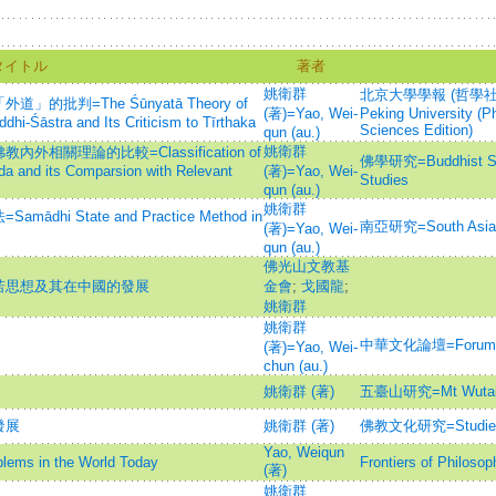
タイトル
著者
姚衛群
北京大學學報 (哲學社會科
批判=The Śūnyatā Theory of
(著)=Yao, Wei-
Peking University (P
ddhi-Śāstra and Its Criticism to Tīrthaka
Sciences Edition)
qun (au.)
姚衛群
關理論的比較=Classification of
佛學研究=Buddhist Stud
a and its Comparsion with Relevant
(著)=Yao, Wei-
Studies
qun (au.)
姚衛群
 State and Practice Method in
南亞研究=South Asian
(著)=Yao, Wei-
qun (au.)
佛光山文教基
若思想及其在中國的發展
金會
;
戈國龍
;
姚衛群
姚衛群
中華文化論壇=Forum on 
(著)=Yao, Wei-
chun (au.)
姚衛群 (著)
五臺山研究=Mt Wutai 
發展
姚衛群 (著)
佛教文化研究=Studies of
Yao, Weiqun
blems in the World Today
Frontiers of Philosop
(著)
姚衛群