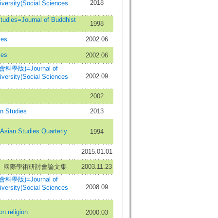
2018
versity(Social Sciences
ies=Journal of Buddhist
1998
es
2002.06
es
2002.06
版)=Journal of
2002.09
versity(Social Sciences
2002
 Studies
2013
n Studies Quarterly
1994
2015.01.01
」國際學術研討會論文集
2003.11.23
版)=Journal of
2008.09
versity(Social Sciences
religion
2000.03