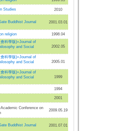
 Studies
2010
e Buddhist Journal
2001.03.01
religion
1998.04
學版)=Journal of
2002.05
hilosophy and Social
學版)=Journal of
2005.01
hilosophy and Social
學版)=Journal of
1999
hilosophy and Social
1994
2001
emic Conference on
2009.05.19
m
e Buddhist Journal
2001.07.01