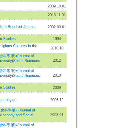
2009.10.01
2018.11.01
e Buddhist Journal
2002.03.01
 Studies
1994
ous Cultures in the
2016.10
版)=Journal of
2012
versity(Social Sciences
版)=Journal of
2010
versity(Social Sciences
 Studies
2009
religion
2006.12
學版)=Journal of
2008.01
hilosophy and Social
版)=Journal of