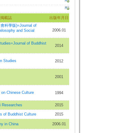
掲載誌
出版年月日
學版)=Journal of
2006.01
hilosophy and Social
ies=Journal of Buddhist
2014
 Studies
2012
2001
Chinese Culture
1994
Researches
2015
 Buddhist Culture
2015
hy in China
2006.01