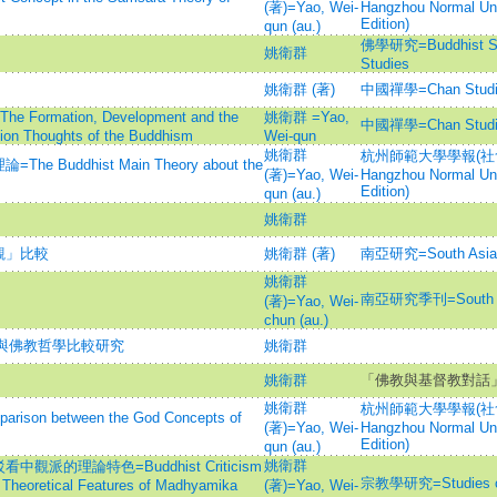
(著)=Yao, Wei-
Hangzhou Normal Uni
Edition)
qun (au.)
佛學研究=Buddhist Stud
姚衛群
Studies
姚衛群 (著)
中國禪學=Chan Studi
ation, Development and the
姚衛群 =Yao,
中國禪學=Chan Studi
tion Thoughts of the Buddhism
Wei-qun
姚衛群
杭州師範大學學報(社會科學
ddhist Main Theory about the
(著)=Yao, Wei-
Hangzhou Normal Uni
Edition)
qun (au.)
姚衛群
觀」比較
姚衛群 (著)
南亞研究=South Asian
姚衛群
南亞研究季刊=South Asia
(著)=Yao, Wei-
chun (au.)
學與佛教哲學比較研究
姚衛群
姚衛群
「佛教與基督教對話
姚衛群
杭州師範大學學報(社會科學
 between the God Concepts of
(著)=Yao, Wei-
Hangzhou Normal Uni
Edition)
qun (au.)
姚衛群
的理論特色=Buddhist Criticism
宗教學研究=Studies on 
e Theoretical Features of Madhyamika
(著)=Yao, Wei-