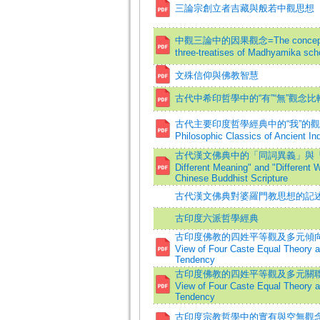
三論宗創立者吉藏與般若中觀思想
中觀三論中的因果觀念=The conception of
three-treatises of Madhyamika sch
文殊信仰與佛教智慧
古代中希印哲學中的“有”“無”觀念比
古代主要印度哲學經典中的“我”的觀念=The C
Philosophic Classics of Ancient Ind
古代漢文佛典中的「同詞異義」與「異詞同義
Different Meaning" and "Different
Chinese Buddhist Scripture
古代漢文佛典對婆羅門教思想的記
古印度六派哲學經典
古印度佛教的四姓平等觀及多元傾向的思想體係
View of Four Caste Equal Theory an
Tendency
古印度佛教的四姓平等觀及多元關聯的思想體系
View of Four Caste Equal Theory an
Tendency
古印度宗教哲學中的實有與空無觀念=The Con