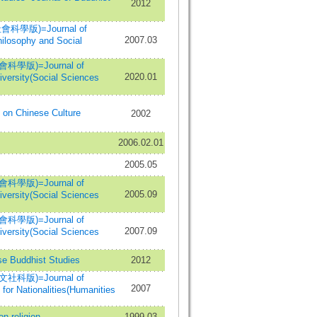
2012
學版)=Journal of
2007.03
hilosophy and Social
版)=Journal of
2020.01
versity(Social Sciences
Chinese Culture
2002
2006.02.01
2005.05
版)=Journal of
2005.09
versity(Social Sciences
版)=Journal of
2007.09
versity(Social Sciences
Buddhist Studies
2012
版)=Journal of
2007
for Nationalities(Humanities
religion
1999.03