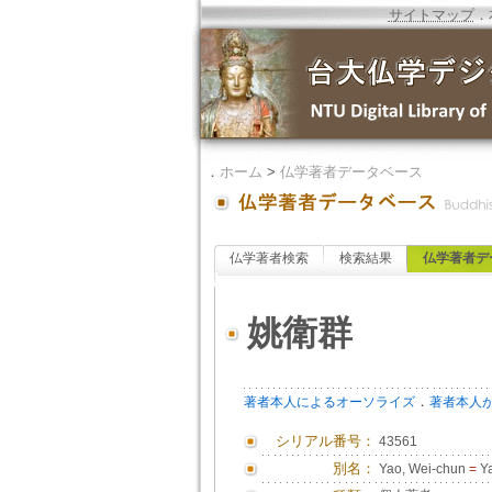
サイトマップ
．
．
ホーム
>
仏学著者データベース
仏学著者検索
検索結果
仏学著者デ
姚衛群
．
著者本人によるオーソライズ
著者本人
シリアル番号：
43561
別名：
Yao, Wei-chun
=
Ya