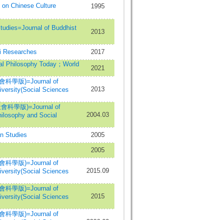
Chinese Culture
1995
ies=Journal of Buddhist
2013
Researches
2017
l Philosophy Today；World
2021
版)=Journal of
2013
versity(Social Sciences
學版)=Journal of
2004.03
hilosophy and Social
 Studies
2005
2005
版)=Journal of
2015.09
versity(Social Sciences
版)=Journal of
2015
versity(Social Sciences
版)=Journal of