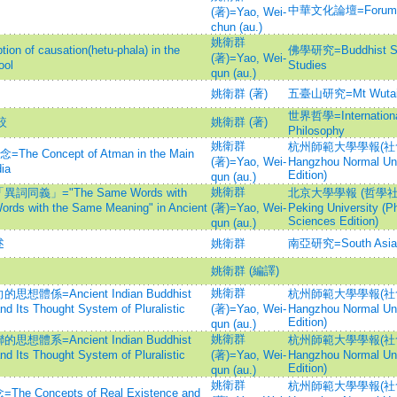
中華文化論壇=Forum on 
(著)=Yao, Wei-
chun (au.)
姚衛群
 causation(hetu-phala) in the
佛學研究=Buddhist Stud
(著)=Yao, Wei-
ool
Studies
qun (au.)
姚衛群 (著)
五臺山研究=Mt Wutai 
世界哲學=Internationa
較
姚衛群 (著)
Philosophy
姚衛群
杭州師範大學學報(社會科學
oncept of Atman in the Main
(著)=Yao, Wei-
Hangzhou Normal Uni
ia
Edition)
qun (au.)
姚衛群
」="The Same Words with
北京大學學報 (哲學社會科
 Words with the Same Meaning" in Ancient
(著)=Yao, Wei-
Peking University (P
Sciences Edition)
qun (au.)
述
姚衛群
南亞研究=South Asian
姚衛群 (編譯)
姚衛群
=Ancient Indian Buddhist
杭州師範大學學報(社會科學
d Its Thought System of Pluralistic
(著)=Yao, Wei-
Hangzhou Normal Uni
Edition)
qun (au.)
姚衛群
=Ancient Indian Buddhist
杭州師範大學學報(社會科學
d Its Thought System of Pluralistic
(著)=Yao, Wei-
Hangzhou Normal Uni
Edition)
qun (au.)
姚衛群
杭州師範大學學報(社會科學
cepts of Real Existence and