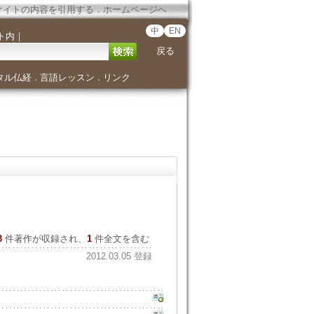
サイトの内容を引用する
．
ホームページへ
中
EN
ト内
｜
戻る
タル仏経
言語レッスン
リンク
．
．
3
件著作が収録され、
1
件全文を含む
2012.03.05 登録