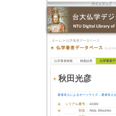
サイトマップ
．
．
ホーム
>
仏学著者データベース
仏学著者検索
検索結果
仏学著者デ
秋田光彦
．
著者本人によるオーソライズ
著者本人
シリアル番号：
44380
別名：
Akita, Mitsuhiko