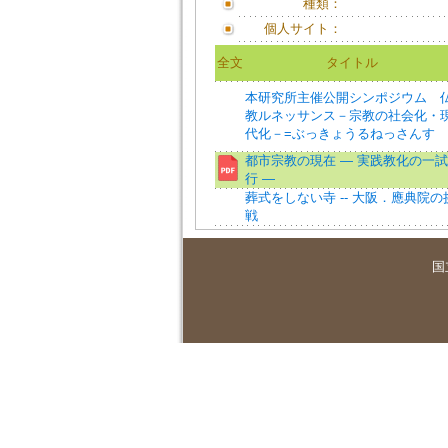
種類：
個人サイト：
全文
タイトル
本研究所主催公開シンポジウム 
教ルネッサンス－宗教の社会化・
代化－=ぶっきょうるねっさんす
都市宗教の現在 ― 実践教化の一試
行 —
葬式をしない寺 -- 大阪．應典院の
戦
国