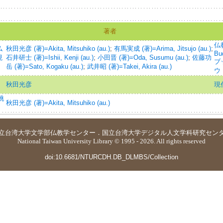
著者
仏教
仏
秋田光彦 (著)=Akita, Mitsuhiko (au.)
;
有馬実成 (著)=Arima, Jitsujo (au.)
;
Bu
現
石井研士 (著)=Ishii, Kenji (au.)
;
小田晋 (著)=Oda, Susumu (au.)
;
佐藤功
ブ
岳 (著)=Sato, Kogaku (au.)
;
武井昭 (著)=Takei, Akira (au.)
ウ
秋田光彦
現
挑
秋田光彦 (著)=Akita, Mitsuhiko (au.)
立台湾大学
文学部仏教学センター
．
国立台湾大学デジタル人文学科研究セン
National Taiwan University Library © 1995 - 2026. All rights reserved
doi:10.6681/NTURCDH.DB_DLMBS/Collection