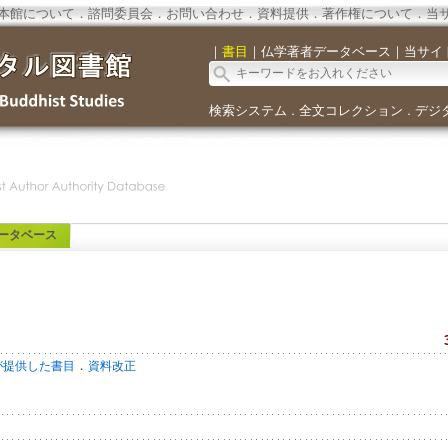
本館について
．
諮問委員会
．
お問い合わせ
．
資料提供
．
著作権について
．
当
｜
書目
｜
仏学著者データベース
｜
当サイ
検索システム
全文コレクション
デジ
．
．
ータベース
．
が提供した書目
資料改正