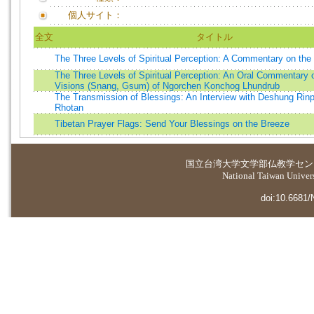
個人サイト：
全文
タイトル
The Three Levels of Spiritual Perception: A Commentary on the
The Three Levels of Spiritual Perception: An Oral Commentary 
Visions (Snang, Gsum) of Ngorchen Konchog Lhundrub
The Transmission of Blessings: An Interview with Deshung Rinp
Rhotan
Tibetan Prayer Flags: Send Your Blessings on the Breeze
国立台湾大学
文学部仏教学セン
National Taiwan Universi
doi:10.6681