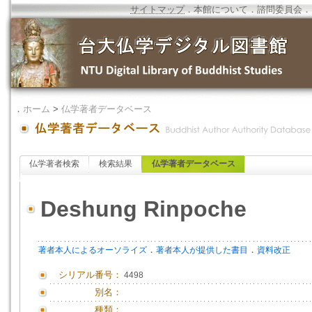
サイトマップ
．
本館について
．
諮問委員会
．
．
ホーム
>
仏学著者データベース
仏学著者検索
検索結果
仏学著者データベース
Deshung Rinpoche
．
．
著者本人によるオーソライズ
著者本人が提供した書目
資料改正
シリアル番号：
4498
別名：
種類：