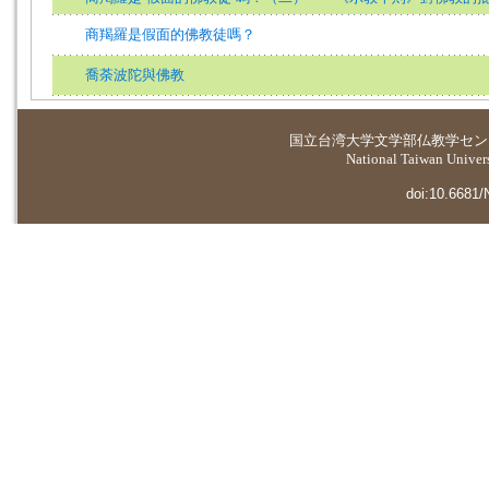
商羯羅是假面的佛教徒嗎？
喬荼波陀與佛教
国立台湾大学
文学部仏教学セン
National Taiwan Universi
doi:10.6681