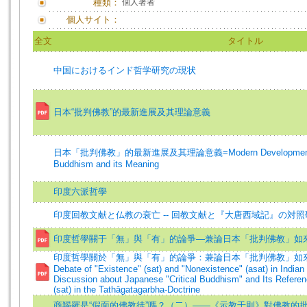
種類：
個人著者
個人サイト：
全文
タイトル
中国におけるインド哲学研究の現状
日本“批判佛教”的最新進展及其理論意義
日本「批判佛教」的最新進展及其理論意義=Modern Development of th
Buddhism and its Meaning
印度六派哲學
印度回教文献と仏教の衰亡 -- 回教文献と『大唐西域記』の対
印度哲學關于「無」與「有」的論爭—兼論日本「批判佛教」如
印度哲學關於「無」與「有」的論爭：兼論日本「批判佛教」如來藏
Debate of "Existence" (sat) and "Nonexistence" (asat) in India
Discussion about Japanese "Critical Buddhism" and Its Referenc
(sat) in the Tathāgatagarbha-Doctrine
商羯羅是“假面的佛教徒”嗎？（二）——《示教千則》對佛教的