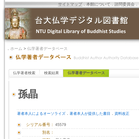
サイトマップ
．
本館について
．
諮問委員会
．
．
ホーム
>
仏学著者データベース
仏学著者検索
検索結果
仏学著者データベース
孫晶
．
．
著者本人によるオーソライズ
著者本人が提供した書目
資料改正
シリアル番号：
45579
別名：