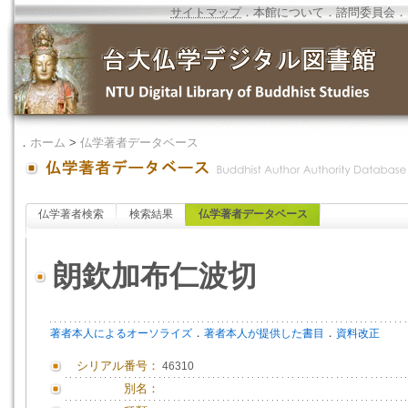
サイトマップ
．
本館について
．
諮問委員会
．
．
ホーム
>
仏学著者データベース
仏学著者検索
検索結果
仏学著者データベース
朗欽加布仁波切
．
．
著者本人によるオーソライズ
著者本人が提供した書目
資料改正
シリアル番号：
46310
別名：