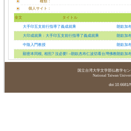
種類：
個人サイト：
全文
タイトル
大手印五支前行指導了義成就乘
朗欽加
大印成就乘：大手印五支前行指導了義成就乘
朗欽加
中陰入門教授
朗欽加
顯密本同根, 相煎? 沒必要! --朗欽杰布仁波切看台灣佛教
朗欽加
国立台湾大学
文学部仏教学セン
National Taiwan Universi
doi:10.6681