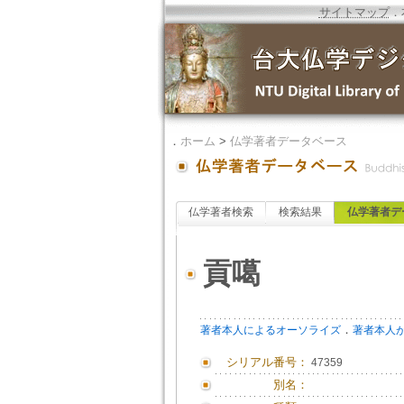
サイトマップ
．
．
ホーム
>
仏学著者データベース
仏学著者検索
検索結果
仏学著者デ
貢噶
．
著者本人によるオーソライズ
著者本人
シリアル番号：
47359
別名：