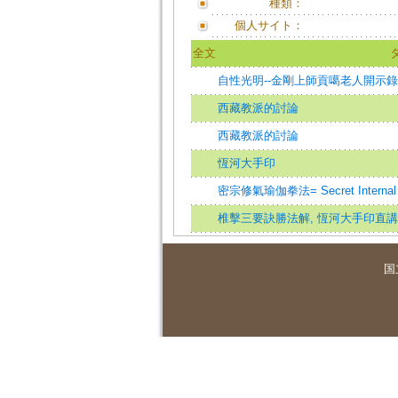
種類：
個人サイト：
全文
自性光明--金剛上師貢噶老人開示錄
西藏教派的討論
西藏教派的討論
恆河大手印
密宗修氣瑜伽拳法= Secret Internal Yo
椎擊三要訣勝法解, 恆河大手印直講
国