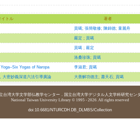
タイトル
著者
貢噶
;
張簡敬修
;
陳錦德
;
童麗舟
嚴定
;
貢噶
貢噶
;
嚴定
洛桑珍珠
;
貢噶
ga--Six Yogas of Naropa
李淑君
;
貢噶
, 大密妙義深道六法引導廣論
大善解功德主
;
蕭天石
;
貢噶
立台湾大学
文学部仏教学センター
．
国立台湾大学デジタル人文学科研究セン
National Taiwan University Library © 1995 - 2026. All rights reserved
doi:10.6681/NTURCDH.DB_DLMBS/Collection