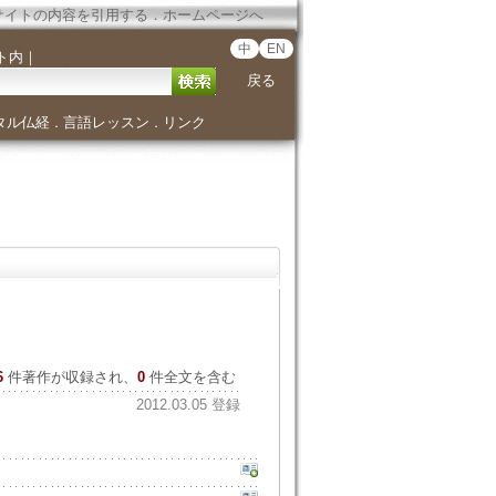
サイトの内容を引用する
．
ホームページへ
中
EN
ト内
｜
戻る
タル仏経
言語レッスン
リンク
．
．
6
件著作が収録され、
0
件全文を含む
2012.03.05 登録