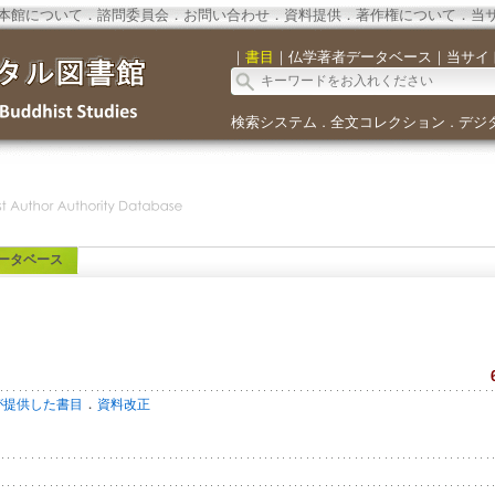
本館について
．
諮問委員会
．
お問い合わせ
．
資料提供
．
著作権について
．
当
｜
書目
｜
仏学著者データベース
｜
当サイ
検索システム
全文コレクション
デジ
．
．
ータベース
．
が提供した書目
資料改正