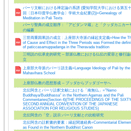
パーリ文献における禅定論の系譜 (愛知学院大学における第五
回〔日本印度学仏教学会〕学術大会紀要(2))=Genealogy of
Meditation in Pali Texts
パーリ聖典の成立順序：「アビダンマ蔵」と「クッダカニカー
の編纂
三世両重因果説の成立 : 上座部大寺派の縁起支定義=How the The
of Cause and Effect in the Three Periods was Formed:the defini
of paticcasamuppadanga in the Theravada tradition
三明説の伝承史的研究 -- 部派仏教における仏伝の変容と修行論
立
上座部大寺派のパーリ語主義=Language Ideology of Pali by the
Mahavihara School
上座部仏教の思想形成 -- ブッダからブッダゴーサへ
北伝阿含とパーリ註釈文献における「南無仏」="Namo
Buddhaya/Buddhassa" in the Northern Agamas and the Pali
Commentaries(Section 4)(
THE PROCEEDINGS OF THE SIXTY
SECOND ANNUAL CONVENTION OF THE JAPANESE
ASSOCIATION FOR RELIGIOUS STUDIES)
北伝阿含の「空」説示:パーリ文献との比較研究
北伝阿含の註釈書的要素：縁起関連経典=Commentarial Elemen
as Found in the Northern Buddhist Canon