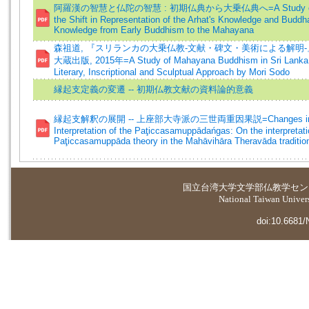
阿羅漢の智慧と仏陀の智慧 : 初期仏典から大乗仏典へ=A Study o
the Shift in Representation of the Arhat's Knowledge and Buddh
Knowledge from Early Buddhism to the Mahayana
森祖道, 『スリランカの大乗仏教-文献・碑文・美術による解明-
大蔵出版, 2015年=A Study of Mahayana Buddhism in Sri Lanka
Literary, Inscriptional and Sculptual Approach by Mori Sodo
縁起支定義の変遷 -- 初期仏教文献の資料論的意義
縁起支解釈の展開 -- 上座部大寺派の三世両重因果説=Changes in 
Interpretation of the Paţiccasamuppādańgas: On the interpretati
Paţiccasamuppāda theory in the Mahāvihāra Theravāda traditio
国立台湾大学
文学部仏教学セン
National Taiwan Universi
doi:10.6681