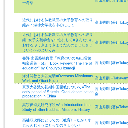
高山秀嗣
;
真宗連合
一考察
近代における仏教教団の女子教育への取り
高山秀嗣 (著)=Takayam
組み：淑徳女学校を中心にして
近代における仏教教団の女子教育への取り
組--女子文芸学舎を中心にして=きんだいに
高山秀嗣 (著)=Takayam
おけるぶっきょうきょうだんのじょしきょ
ういくへのとりくみ
書評 出雲路暢良著『教育のいのち(出雲路
高山秀嗣 (著)=Takayam
暢良選集・5)』=Book Review: "The life of
education" by Chouryou Izumoji
海外開教と大谷光瑞=Overseas Missionary
高山秀嗣 =Takayama,
Work and Otani Kozui
真宗大谷派の初期中国開教について=The
高山秀嗣 (著)=Takayam
early period of Shinshu Otani denomination
会
propagation in China
真宗伝道史研究序説=An Introduction to a
高山秀嗣 (著)=Takayam
Study of Shin Buddhist Mission's History
高楠順次郎にとっての〈教育〉=たかくす
高山秀嗣 (著)=Takayam
じゅんじろうにとってのきょういく