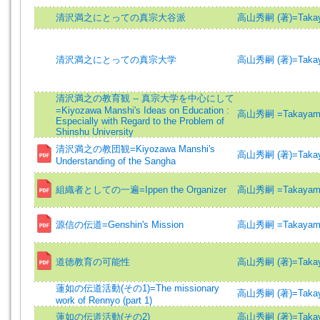
清沢満之にとっての真宗大谷派
高山秀嗣 (著)=Takayam
清沢満之にとっての真宗大学
高山秀嗣 (著)=Takayam
清沢満之の教育観 -- 真宗大学を中心にして
=Kiyozawa Manshi's Ideas on Education :
高山秀嗣 =Takayama,
Especially with Regard to the Problem of
Shinshu University
清沢満之の教団観=Kiyozawa Manshi's
高山秀嗣 (著)=Takayam
Understanding of the Sangha
組織者としての一遍=Ippen the Organizer
高山秀嗣 =Takayama,
源信の伝道=Genshin's Mission
高山秀嗣 =Takayama,
道徳教育の可能性
高山秀嗣 (著)=Takayam
蓮如の伝道活動(その1)=The missionary
高山秀嗣 (著)=Takayam
work of Rennyo (part 1)
蓮如の伝道活動(その2)
高山秀嗣 (著)=Takayam