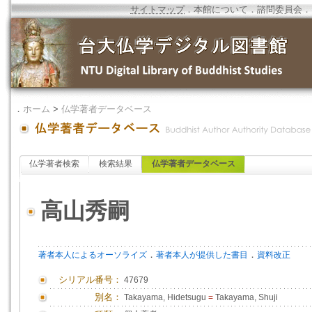
サイトマップ
．
本館について
．
諮問委員会
．
．
ホーム
>
仏学著者データベース
仏学著者検索
検索結果
仏学著者データベース
高山秀嗣
．
．
著者本人によるオーソライズ
著者本人が提供した書目
資料改正
シリアル番号：
47679
別名：
Takayama, Hidetsugu
=
Takayama, Shuji