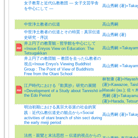
女子教育と近代仏教教団 ― 女子文芸学舎
高山秀嗣 (著)=Takayam
を中心にして ―
中世浄土教者の伝道
高山秀嗣
中世浄土教者の伝道とその特質：真宗伝道
高山秀嗣 (著)
史研究・序説
井上円了の教育観 - 哲学館を中心にして
高山秀嗣 =Takayama,
=Inoue Enryos View on Education: The
Tetsugakkan
井上円了の教団観 -- 教団を去った仏教者の
視点=Inoue Enryo's Viewing Buddhist
高山秀嗣 =Takayama,
Group : The Point of View of Buddhists
Free from the Otani School
林智康 (著)=Hayashi,
(著)=Kawazoe, Taish
江戸時代における『歎異抄』研究の展開
Masaki (au.)
;
佐々木覚爾
=Development of a Study about Tannishō in
the Edo Period
秀嗣 (著)=Takayama, 
(著)=Harada, Tetsury
明治初期における真宗大谷派の社会的実
践：近代仏教伝道史の観点から=Social
高山秀嗣 (著)=Takayam
activities of otani branch of shin sect during
the early meiji period
法然・親鸞と末法思想 -- 伝道的視点からの