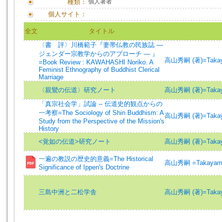
種類：
個人著者
個人サイト：
全文
タイトル
〈書 評〉川橋範子『妻帯仏教の民族誌 ―
ジェンダー宗教学からのアプローチ ― 』
高山秀嗣 (著)=Takayam
=Book Review : KAWAHASHI Noriko. A
Feminist Ethnography of Buddhist Clerical
Marriage
〈親鸞の伝道〉研究ノート
高山秀嗣 (著)=Takayam
「真宗社会学」試論 -- 伝道史的観点からの
一考察=The Sociology of Shin Buddhism: A
高山秀嗣 (著)=Takayam
Study from the Perspective of the Mission's
History
<覚如の伝道>研究ノート
高山秀嗣 (著)=Takayam
一遍の教説の歴史的意義=The Historical
高山秀嗣 =Takayama,
Significance of Ippen's Doctrine
三島中洲と二松学舎
高山秀嗣 (著)=Takayam