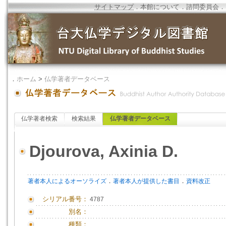
サイトマップ
．
本館について
．
諮問委員会
．
．
ホーム
>
仏学著者データベース
仏学著者検索
検索結果
仏学著者データベース
Djourova, Axinia D.
．
．
著者本人によるオーソライズ
著者本人が提供した書目
資料改正
シリアル番号：
4787
別名：
種類：