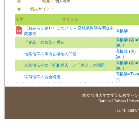
種類：
個人著者
個人サイト：
全文
タイトル
〈おみろく参り〉について -- 宮城県弥勒寺調査中
高橋渉
間報告
高橋渉 (著)=Ta
「参詣」の形態と構造
(au.)
高橋渉 (著)=Ta
地蔵信仰の事例と概念の問題
(au.)
高橋渉 (著)=Ta
京都法伝寺の「吒枳尼天」と「習合」の問題
(au.)
高橋渉=Takaha
稲荷信仰の習合構造
弘
国立台湾大学
文学部仏教学セン
National Taiwan Universi
doi:10.6681