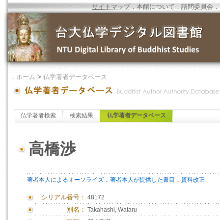
サイトマップ
．
本館について
．
諮問委員会
．
．
ホーム
>
仏学著者データベース
仏学著者検索
検索結果
仏学著者データベース
高橋渉
．
．
著者本人によるオーソライズ
著者本人が提供した書目
資料改正
シリアル番号：
48172
別名：
Takahashi, Wataru