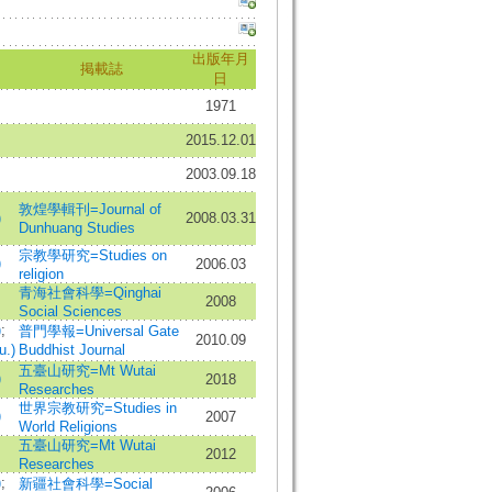
出版年月
掲載誌
日
1971
2015.12.01
2003.09.18
敦煌學輯刊=Journal of
)
2008.03.31
Dunhuang Studies
宗教學研究=Studies on
)
2006.03
religion
青海社會科學=Qinghai
2008
Social Sciences
)
;
普門學報=Universal Gate
2010.09
u.)
Buddhist Journal
五臺山研究=Mt Wutai
)
2018
Researches
世界宗教研究=Studies in
)
2007
World Religions
五臺山研究=Mt Wutai
2012
Researches
)
;
新疆社會科學=Social