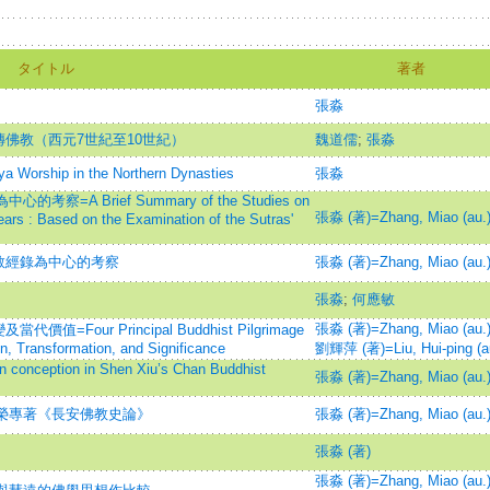
タイトル
著者
張淼
佛教（西元7世紀至10世紀）
魏道儒
;
張淼
rship in the Northern Dynasties
張淼
=A Brief Summary of the Studies on
張淼 (著)=Zhang, Miao (au.
ars : Based on the Examination of the Sutras'
教經錄為中心的考察
張淼 (著)=Zhang, Miao (au.
張淼
;
何應敏
張淼 (著)=Zhang, Miao (au.
our Principal Buddhist Pilgrimage
on, Transformation, and Significance
劉輝萍 (著)=Liu, Hui-ping (a
ception in Shen Xiu’s Chan Buddhist
張淼 (著)=Zhang, Miao (au.
亞榮專著《長安佛教史論》
張淼 (著)=Zhang, Miao (au.
張淼 (著)
張淼 (著)=Zhang, Miao (au.