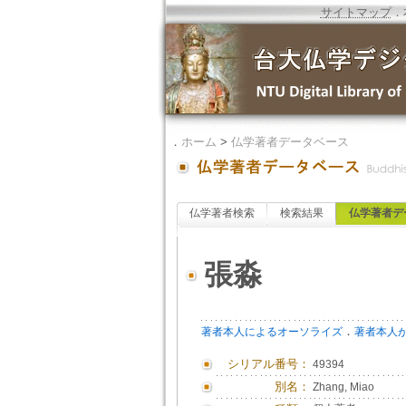
サイトマップ
．
．
ホーム
>
仏学著者データベース
仏学著者検索
検索結果
仏学著者デ
張淼
．
著者本人によるオーソライズ
著者本人
シリアル番号：
49394
別名：
Zhang, Miao