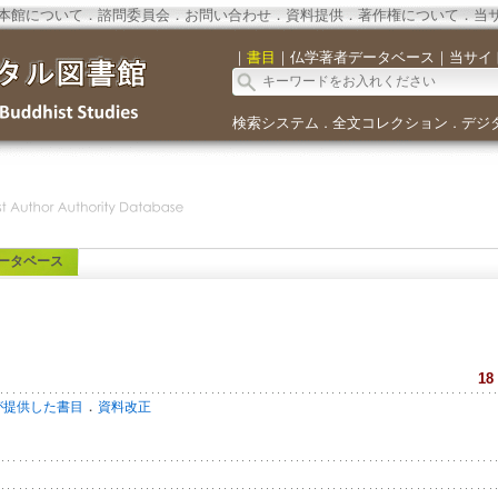
本館について
．
諮問委員会
．
お問い合わせ
．
資料提供
．
著作権について
．
当
｜
書目
｜
仏学著者データベース
｜
当サイ
検索システム
全文コレクション
デジ
．
．
ータベース
18
．
が提供した書目
資料改正