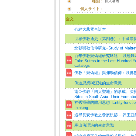
種類：
個人著者
個人サイト：
全文
心經大悲咒合訂本
世界佛教通史（第四卷）：中國漢傳
北朝彌勒信仰研究=Study of Maitreya Wo
百年佛教疑偽經研究略述 -- 以經錄為中心的考察
Fake Sutras in the Last Hundred Ye
Catalogs
佛教「疑偽經」與彌勒信仰：以佛
佛道思想與江淹的生命意識
南亞佛教「四大聖地」的形成、演變及當代價值=F
Sites in South Asia: Their Formati
神秀禪學的體用思想=Entity-function con
thinking
追尋長安佛教之發展軌跡 -- 評王
寒山佛理詩的生命意識