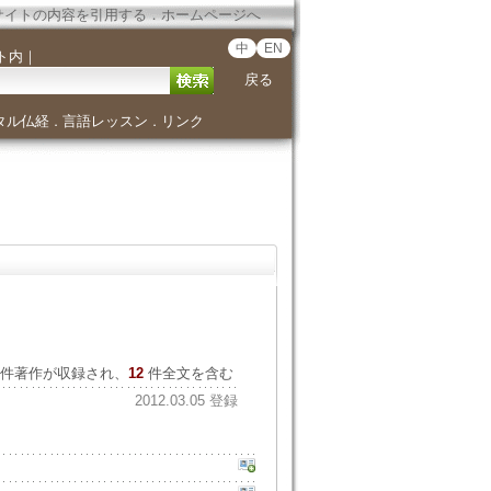
サイトの内容を引用する
．
ホームページへ
中
EN
ト内
｜
戻る
タル仏経
言語レッスン
リンク
．
．
件著作が収録され、
12
件全文を含む
2012.03.05 登録