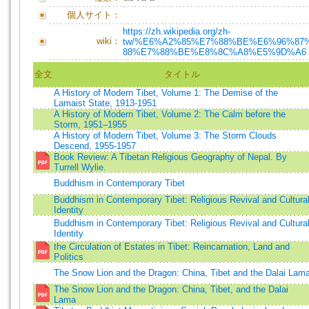
個人サイト：
https://zh.wikipedia.org/zh-
wiki：
tw/%E6%A2%85%E7%88%BE%E6%96%87
88%E7%88%BE%E8%8C%A8%E5%9D%A6
全文
タイトル
A History of Modern Tibet, Volume 1: The Demise of the
Lamaist State, 1913-1951
A History of Modern Tibet, Volume 2: The Calm before the
Storm, 1951–1955
A History of Modern Tibet, Volume 3: The Storm Clouds
Descend, 1955-1957
Book Review: A Tibetan Religious Geography of Nepal. By
Turrell Wylie.
Buddhism in Contemporary Tibet
Buddhism in Contemporary Tibet: Religious Revival and Cultura
Identity
Buddhism in Contemporary Tibet: Religious Revival and Cultura
Identity
the Circulation of Estates in Tibet: Reincarnation, Land and
Politics
The Snow Lion and the Dragon: China, Tibet and the Dalai Lam
The Snow Lion and the Dragon: China, Tibet, and the Dalai
Lama