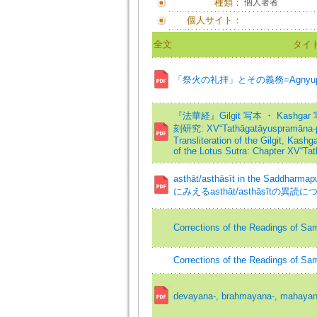
種類：
個人著者
個人サイト：
全文
タイ
「祭火の礼拝」とその義務=Agnyupasthan
『法華経』Gilgit 写本 ・ Kashgar
刻研究: XV“Tathāgatāyuspramāna-p
Transliteration of the Gilgit, Kash
of the Lotus Sutra: Chapter XV“Ta
asthāt/asthāsīt in the Saddha
にみえるasthāt/asthāsītの異読に
Corrections of the Readings of Sa
Corrections of the Readings of Sa
devayana-, brahmayana-, mahayan