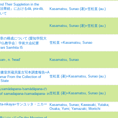
and Their Suppletion in the
梵文『法華経』におけるdā, pra-dā,
Kasamatsu, Sunao (著)=笠松直 (au.)
ついて
Kasamatsu, Sunao (著)=笠松直 (au.)
の礼拝」章の構成について (愛知学院大
笠松直 =Kasamatsu, Sunao
学仏教学会〕学術大会紀要
yani Samhita I5
san-, n. 'head'
Kasamatsu, Sunao
o Thi図書室所蔵貝葉古写本調査報告=A
笠松直 (著)=Kasamatsu, Sunao (au.)
mar From the Collection of
State
るsamādapana-/samādāpana-の
笠松直 (著)=Kasamatsu, Sunao (au.)
 samadapana-/samadapana- in
 Samyutta-nikaya=サンユッタ・ニカー
Kasamatsu, Sunao
;
Kawasaki, Yutaka
;
Osaka, Yumi
;
Yamazaki, Moriichi
について=On the Meaning of