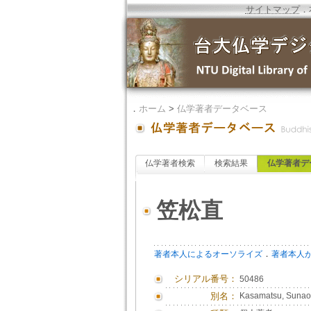
サイトマップ
．
．
ホーム
>
仏学著者データベース
仏学著者検索
検索結果
仏学著者デ
笠松直
．
著者本人によるオーソライズ
著者本人
シリアル番号：
50486
別名：
Kasamatsu, Suna