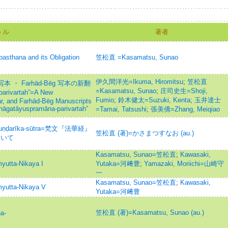
トル
著者
a and its Obligation
笠松直 =Kasamatsu, Sunao
伊久間洋光=Ikuma, Hiromitsu
;
笠松直
 写本 ・ Farhād-Bēg 写本の新翻
=Kasamatsu, Sunao
;
庄司史生=Shoji,
arivartah”=A New
Fumio
;
鈴木健太=Suzuki, Kenta
;
玉井達士
gar, and Farhād-Bēg Manuscripts
thāgatāyuspramāna-parivartah”
=Tamai, Tatsushi
;
張美僑=Zhang, Meiqiao
rmapuṇḍarīka-sūtra=梵文『法華経』
笠松直 (著)=かさまつすなお (au.)
ついて
Kasamatsu, Sunao=笠松直
;
Kawasaki,
myutta-Nikaya I
Yutaka=河﨑豊
;
Yamazaki, Moriichi=山崎守
一
Kasamatsu, Sunao=笠松直
;
Kawasaki,
myutta-Nikaya V
Yutaka=河﨑豊
笠松直 (著)=Kasamatsu, Sunao (au.)
a-