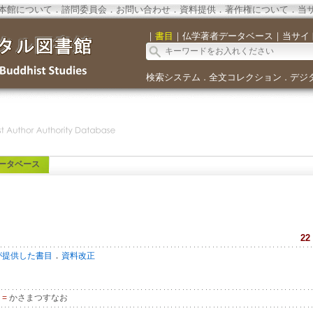
本館について
．
諮問委員会
．
お問い合わせ
．
資料提供
．
著作権について
．
当
｜
書目
｜
仏学著者データベース
｜
当サイ
検索システム
全文コレクション
デジ
．
．
ータベース
22
．
が提供した書目
資料改正
o
=
かさまつすなお