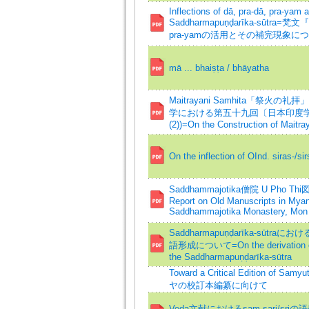
Inflections of dā, pra-dā, pra-yam 
Saddharmapuṇḍarīka-sūtra=
pra-yamの活用とその補完現象に
mā ... bhaiṣṭa / bhāyatha
Maitrayani Samhita「祭火
学における第五十九回〔日本印度
(2))=On the Construction of Maitra
On the inflection of OInd. siras-/sir
Saddhammajotika僧院 U Ph
Report on Old Manuscripts in Myan
Saddhammajotika Monastery, Mon 
Saddharmapuṇḍarīka-sūtraにおけ
語形成について=On the derivation of
the Saddharmapuṇḍarīka-sūtra
Toward a Critical Edition of
ヤの校訂本編纂に向けて
Veda文献におけるsam-sarj/srjの語義