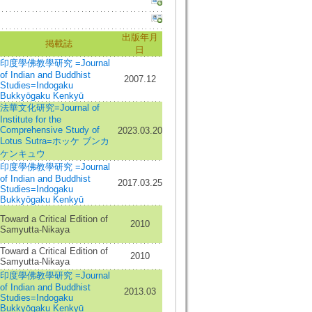
出版年月
掲載誌
日
印度學佛教學研究 =Journal
of Indian and Buddhist
2007.12
Studies=Indogaku
Bukkyōgaku Kenkyū
法華文化研究=Journal of
Institute for the
Comprehensive Study of
2023.03.20
Lotus Sutra=ホッケ ブンカ
ケンキュウ
印度學佛教學研究 =Journal
of Indian and Buddhist
2017.03.25
Studies=Indogaku
Bukkyōgaku Kenkyū
Toward a Critical Edition of
2010
Samyutta-Nikaya
Toward a Critical Edition of
2010
Samyutta-Nikaya
印度學佛教學研究 =Journal
of Indian and Buddhist
2013.03
Studies=Indogaku
Bukkyōgaku Kenkyū