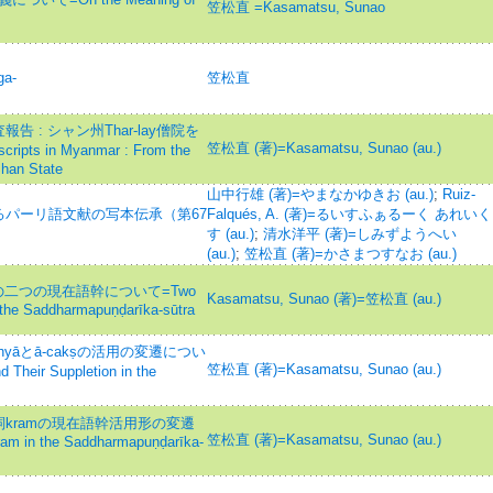
笠松直 =Kasamatsu, Sunao
ga-
笠松直
: シャン州Thar-lay僧院を
笠松直 (著)=Kasamatsu, Sunao (au.)
ipts in Myanmar : From the
Shan State
山中行雄 (著)=やまなかゆきお (au.)
;
Ruiz-
パーリ語文献の写本伝承（第67
Falqués, A. (著)=るいすふぁるーく あれいく
す (au.)
;
清水洋平 (著)=しみずようへい
(au.)
;
笠松直 (著)=かさまつすなお (au.)
の二つの現在語幹について=Two
Kasamatsu, Sunao (著)=笠松直 (au.)
 the Saddharmapuṇḍarīka-sūtra
yāとā-cakṣの活用の変遷につい
笠松直 (著)=Kasamatsu, Sunao (au.)
d Their Suppletion in the
kramの現在語幹活用形の変遷
笠松直 (著)=Kasamatsu, Sunao (au.)
ram in the Saddharmapuṇḍarīka-