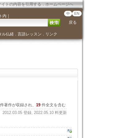
サイトの内容を引用する
．
ホームページへ
中
EN
ト内
｜
戻る
タル仏経
言語レッスン
リンク
．
．
件著作が収録され、
19
件全文を含む
2012.03.05 登録, 2022.05.10 料更新