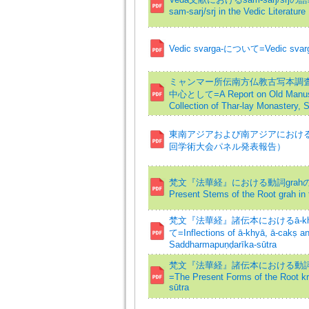
sam-sarj/srj in the Vedic Literature
Vedic svarga-について=Vedic svar
ミャンマー所伝南方仏教古写本調査報告 
中心として=A Report on Old Manuscr
Collection of Thar-lay Monastery, 
東南アジアおよび南アジアにおける
回学術大会パネル発表報告）
梵文『法華経』における動詞grah
Present Stems of the Root grah in
梵文『法華経』諸伝本におけるā-kh
て=Inflections of ā-khyā, ā-cakṣ an
Saddharmapuṇḍarīka-sūtra
梵文『法華経』諸伝本における動詞
=The Present Forms of the Root k
sūtra