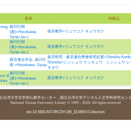
著者
掲載誌
細川行樹
ing
龍谷教学=リュウコク キョウガク
(著)=Hosokawa,
Gyoju (au.)
細川行樹
龍谷教学=リュウコク キョウガク
(著)=Hosokawa,
Gyoju (au.)
眞宗研究 : 眞宗連合學會研究紀要=Shinshu Kenkyu : J
真宗連合学会
;
細川行
Shinshu=シンシュウ ケンキュウ : シンシュウ
樹 =Hosokawa, Gyoju
キヨウ
細川行樹
e of
龍谷教学=リュウコク キョウガク
(著)=Hosokawa,
ntary
Gyoju (au.)
立台湾大学
文学部仏教学センター
．
国立台湾大学デジタル人文学科研究セン
National Taiwan University Library © 1995 - 2026. All rights reserved
doi:10.6681/NTURCDH.DB_DLMBS/Collection