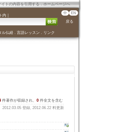
サイトの内容を引用する
．
ホームページへ
中
EN
ト内
｜
戻る
タル仏経
言語レッスン
リンク
．
．
4
件著作が収録され、
0
件全文を含む
2012.03.05 登録, 2012.06.22 料更新