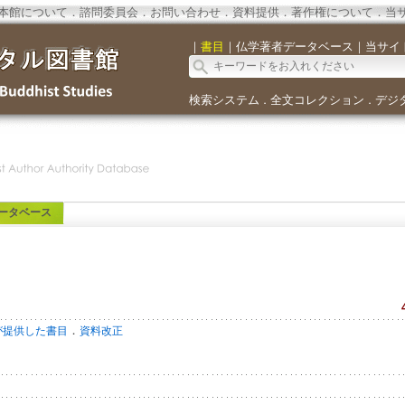
本館について
．
諮問委員会
．
お問い合わせ
．
資料提供
．
著作権について
．
当
｜
書目
｜
仏学著者データベース
｜
当サイ
検索システム
全文コレクション
デジ
．
．
ータベース
．
が提供した書目
資料改正