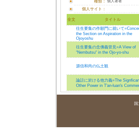
種類：
個人著者
個人サイト：
全文
タイトル
往生要集の作願門に就いて=Concern
the Section on Aspiration in the
Ojoyoshu
往生要集の念佛義管見=A View of
“Nembutsu“ in the Ojo-yo-shu
源信和尚の仏土観
論註に於ける他力義=The Signficanc
Other Power in T'an-luan's Comme
国