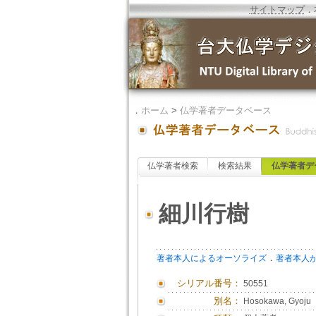
サイトマップ
．
．
ホーム
>
仏学著者データベース
仏学著者検索
検索結果
仏学著者デ
細川行樹
．
著者本人によるオーソライズ
著者本人
シリアル番号：
50551
別名：
Hosokawa, Gyoju