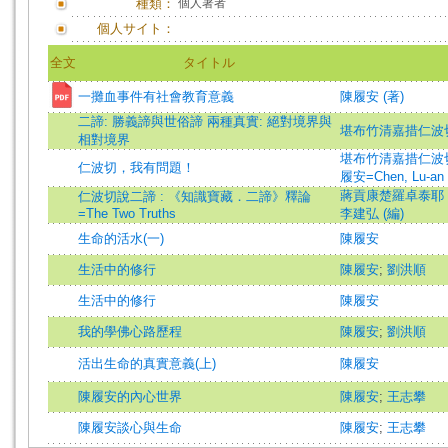
種類：
個人著者
個人サイト：
全文
タイトル
一攤血事件有社會教育意義
陳履安 (著)
二諦: 勝義諦與世俗諦 兩種真實: 絕對境界與
堪布竹清嘉措仁波
相對境界
堪布竹清嘉措仁波切=Khe
仁波切，我有問題！
履安=Chen, Lu-an
蔣貢康楚羅卓泰耶 (
仁波切說二諦 : 《知識寶藏．二諦》釋論
=The Two Truths
李建弘 (編)
生命的活水(一)
陳履安
生活中的修行
陳履安
;
劉洪順
生活中的修行
陳履安
我的學佛心路歷程
陳履安
;
劉洪順
活出生命的真實意義(上)
陳履安
陳履安的內心世界
陳履安
;
王志攀
陳履安談心與生命
陳履安
;
王志攀