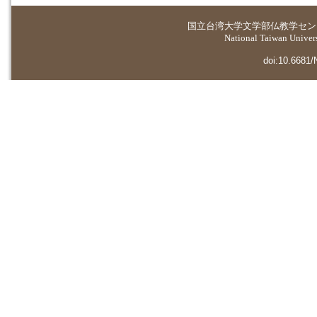
国立台湾大学
文学部仏教学セン
National Taiwan Universi
doi:10.6681