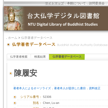
サイトマップ
．
本館について
．
諮問委員会
．
．
ホーム
>
仏学著者データベース
仏学著者検索
検索結果
仏学著者データベース
陳履安
．
．
著者本人によるオーソライズ
著者本人が提供した書目
資料改正
シリアル番号：
52306
別名：
Chen, Lu-an