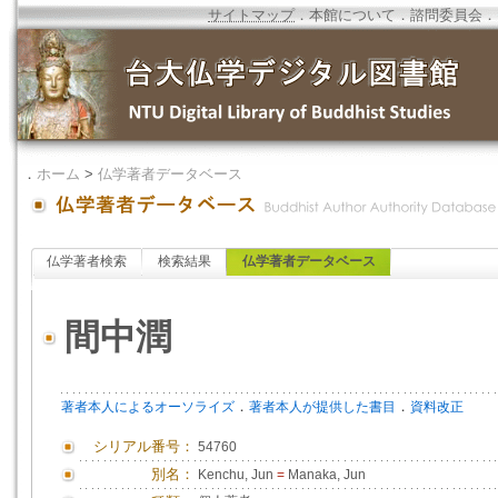
サイトマップ
．
本館について
．
諮問委員会
．
．
ホーム
>
仏学著者データベース
仏学著者検索
検索結果
仏学著者データベース
間中潤
．
．
著者本人によるオーソライズ
著者本人が提供した書目
資料改正
シリアル番号：
54760
別名：
Kenchu, Jun
=
Manaka, Jun