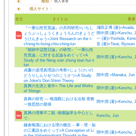
種類：
個人著者
個人サイト：
全文
タイトル
著者
淺田正博 (著)=Asada, Ma
『一乗仏性究竟論』の共同研究=いちじ
間中潤 (著)=Kenchu, Ju
ょうぶっしょうくきょうろんのきょうど
一 (著)=Yoshida, Kenich
うけんきゅう=Joint Research on the I-
ch'eng-fo-hsing-chiu-ching-lun
宣 (著)=Terai, Ryosen 
『能顕中辺慧日論』の研究--「一乗仏性
究竟論」に対する反論をめぐって=A
間中潤 (著)=Kenchu, Ju
Study of the Neng xian zhong bian hui ri
lun
貞慶の道理真理說の考察=じょうけいの
間中潤 =Manaka, Jun
どうりしんりせつのこうさつ=A Study
on Jokei's Dori-Shinri Theory
真興の生涯と著作= The Life and Works
間中潤 (著)=Kenchu, Ju
of Shingo
真興の研究 — 唯識觀における法相 密教
間中潤 (著)=Kenchu, Ju
一致思想の發揮
真興の理事不二観 -南都論草を中心とし
Kenchu, Jun
て-
鎌倉唯識における理の概念 -- 事・理・如
の三重説をめぐって=A Conception of Li
間中潤 (著)=Kenchu, Ju
in the Vijñaptimātratā Thought in the