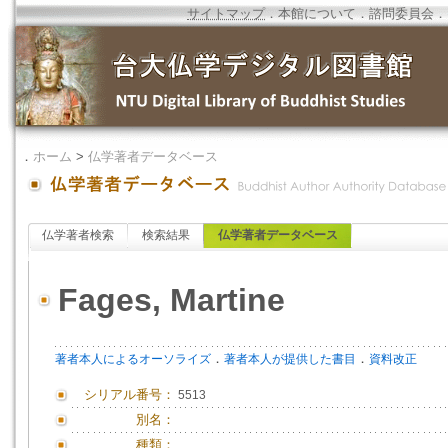
サイトマップ
．
本館について
．
諮問委員会
．
．
ホーム
>
仏学著者データベース
仏学著者検索
検索結果
仏学著者データベース
Fages, Martine
．
．
著者本人によるオーソライズ
著者本人が提供した書目
資料改正
シリアル番号：
5513
別名：
種類：