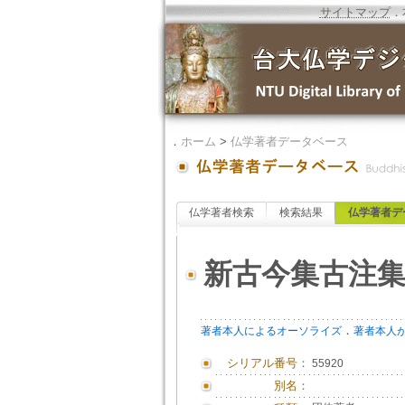
サイトマップ
．
．
ホーム
>
仏学著者データベース
仏学著者検索
検索結果
仏学著者デ
新古今集古注
．
著者本人によるオーソライズ
著者本人
シリアル番号：
55920
別名：