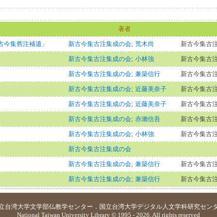
著者
新古今集舊注補遺」
新古今集古注集成の会
;
荒木尚
新古今集古注集
新古今集古注集成の会
;
小林強
新古今集古注集
新古今集古注集成の会
;
兼築信行
新古今集古注集
新古今集古注集成の会
;
近藤美奈子
新古今集古注集
新古今集古注集成の会
;
近藤美奈子
新古今集古注集
新古今集古注集成の会
;
赤瀨信吾
新古今集古注集
新古今集古注集成の会
;
小林強
新古今集古注集
新古今集古注集成の会
新古今集古注集成の会
;
兼築信行
新古今集古注集
新古今集古注集成の会
;
兼築信行
新古今集古注集
立台湾大学
文学部仏教学センター
．
国立台湾大学デジタル人文学科研究セン
National Taiwan University Library © 1995 - 2026. All rights reserved