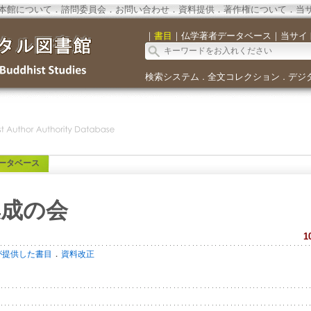
本館について
．
諮問委員会
．
お問い合わせ
．
資料提供
．
著作権について
．
当
｜
書目
｜
仏学著者データベース
｜
当サイ
検索システム
全文コレクション
デジ
．
．
ータベース
集成の会
1
．
が提供した書目
資料改正