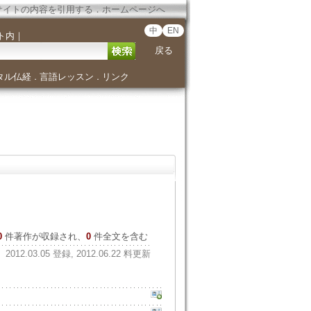
サイトの内容を引用する
．
ホームページへ
中
EN
ト内
｜
戻る
タル仏経
言語レッスン
リンク
．
．
0
件著作が収録され、
0
件全文を含む
2012.03.05 登録, 2012.06.22 料更新