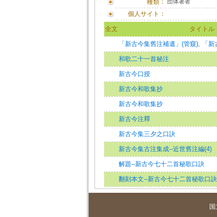
種類：
団体著者
個人サイト：
全文
タイトル
「新古今集舊注補遺」(管窺), 「
和歌二十一首秘注
新古今口授
新古今和歌集抄
新古今和歌集抄
新古今注釋
新古今集三夕之口訣
新古今集古注集成--近世舊注編(4)
解題--新古今七十二首秘歌口訣
翻刻本文--新古今七十二首秘歌口訣
国