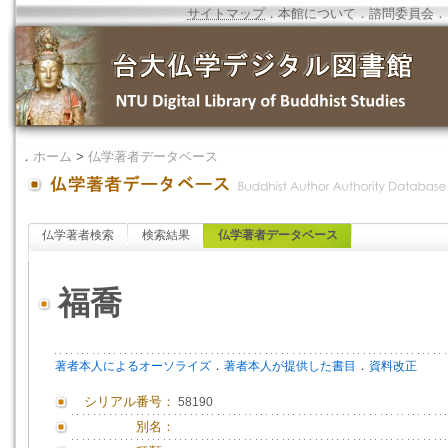
サイトマップ
．
本館について
．
諮問委員会
．
．
ホーム
>
仏学著者データベース
仏学著者検索
検索結果
仏学著者データベース
福喬
．
．
著者本人によるオーソライズ
著者本人が提供した書目
資料改正
シリアル番号：
58190
別名：