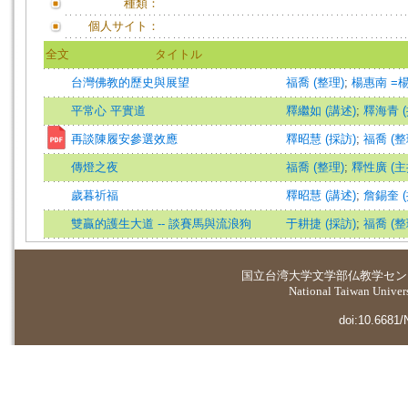
種類：
個人サイト：
全文
タイトル
台灣佛教的歷史與展望
福喬 (整理)
;
楊惠南 =
平常心 平實道
釋繼如 (講述)
;
釋海青 (
再談陳履安參選效應
釋昭慧 (採訪)
;
福喬 (整
傳燈之夜
福喬 (整理)
;
釋性廣 (主
歲暮祈福
釋昭慧 (講述)
;
詹錫奎 (
雙贏的護生大道 -- 談賽馬與流浪狗
于耕捷 (採訪)
;
福喬 (整
国立台湾大学
文学部仏教学セン
National Taiwan Universi
doi:10.6681