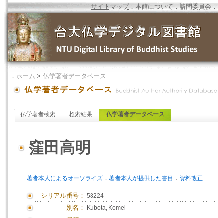
サイトマップ
．
本館について
．
諮問委員会
．
．
ホーム
>
仏学著者データベース
仏学著者検索
検索結果
仏学著者データベース
窪田高明
．
．
著者本人によるオーソライズ
著者本人が提供した書目
資料改正
シリアル番号：
58224
別名：
Kubota, Komei