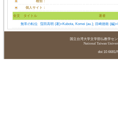
種類：
個人サイト：
全文
タイトル
著者
無常の転位
窪田高明 (著)=Kubota, Komei (au.)
;
目崎徳衛 (編)=Mez
国立台湾大学
文学部仏教学セン
National Taiwan Universi
doi:10.6681