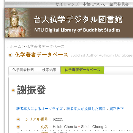
サイトマップ
．
本館について
．
諮問委員会
．
．
ホーム
>
仏学著者データベース
仏学著者検索
検索結果
仏学著者データベース
謝振發
．
．
著者本人によるオーソライズ
著者本人が提供した書目
資料改正
シリアル番号：
62225
別名：
Hsieh, Chen-fa
=
Shieh, Cheng-fa