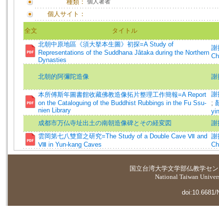
種類：
個人著者
個人サイト：
全文
タイトル
北朝中原地區《須大拏本生圖》初探=A Study of
謝振
Representations of the Suddhana Jâtaka during the Northern
Ch
Dynasties
北朝的阿彌陀造像
謝
謝振
本所傅斯年圖書館收藏佛教造像拓片整理工作簡報=A Report
on the Cataloguing of the Buddhist Rubbings in the Fu Ssu-
;
顏
nien Library
yi
成都市万仏寺址出土の南朝造像碑とその経変図
謝
雲岡第七八雙窟之研究=The Study of a Double Cave Ⅶ and
謝振
Ⅷ in Yun-kang Caves
Ch
国立台湾大学
文学部仏教学セン
National Taiwan Universi
doi:10.6681