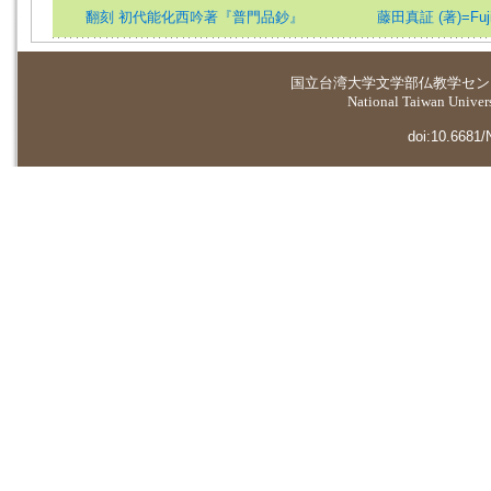
翻刻 初代能化西吟著『普門品鈔』
藤田真証 (著)=Fujita
国立台湾大学
文学部仏教学セン
National Taiwan Universi
doi:10.6681