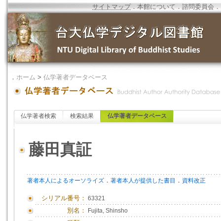
サイトマップ
．
本館について
．
諮問委員会
．
．
ホーム
>
仏学著者データベース
仏学著者検索
検索結果
仏学著者データベース
藤田真証
．
．
著者本人によるオーソライズ
著者本人が提供した書目
資料改正
シリアル番号：
63321
別名：
Fujita, Shinsho