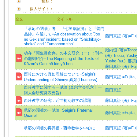
種類：
個人サイト：
全文
タイトル
「承応の鬩牆」考 -- 『七箇条証拠』と『普門
品鈔』を通して=An observation about 'Joo
藤田真証 (著)=Fujita
no Gekisho' incident: based on "Shichikajo-
shoko" and "Fumonbon-sho"
殿内恒 (著)=Tonochi
功存『願生帰命弁』の本文研究（一） : 刊本
(著)=Inoue, Yoshiy
の翻刻紹介=The Reprinting of the Texts of
Yusho (au.)
;
那須良彦
Kōzon's Ganshō-kimyō-ben
藤田真証 (著)=Fujita
西吟における真如理解について=Saigin's
藤田真証 =Fujita, 
Understanding of Shinnyo真如(Thusness)
西吟教学に関する一試論 (真宗学会第六十一
藤田真証
回大会研究発表要旨)
西吟教学の研究 : 近世初期教学の課題
藤田真証 (著)=Fujita
承応の鬩牆の一試論=Saigin's Fraternal
藤田真証 =Fujita, 
Quarrel
承応の鬩牆の再評価 - 西吟教学を中心に
藤田真証 (著)=Fujita