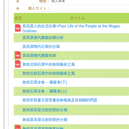
種類：
個人著者
個人サイト：
全文
タイトル
莫高窟人的生活往事=Past Life of the People at the Mogao
Grottoes
莫高窟唐代圖案結構分析
莫高窟隋代石窟的分期
莫高窟隋代圖案初探
敦煌北朝石窟中的南朝藝術之風
敦煌北朝石窟中的南朝藝術之風
敦煌石窟全集 -- 圖案卷(下)
敦煌石窟全集 -- 圖案卷(上)
敦煌宋西夏石窟壁畫裝飾風格及其相關的問題
敦煌莫高窟北朝洞窟的分期
敦煌莫高窟北朝洞窟的分期
敦煌莫高窟早期圖案紋飾