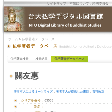
サイトマップ
．
本館について
．
諮問委員会
．
．
ホーム
>
仏学著者データベース
仏学著者検索
検索結果
仏学著者データベース
關友惠
．
．
著者本人によるオーソライズ
著者本人が提供した書目
資料改正
シリアル番号：
63565
別名：