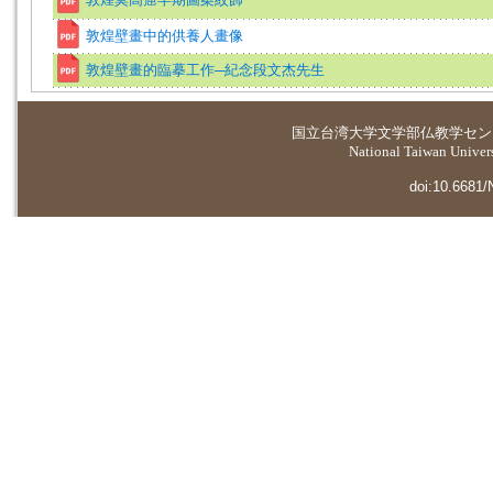
敦煌壁畫中的供養人畫像
敦煌壁畫的臨摹工作─紀念段文杰先生
国立台湾大学
文学部仏教学セン
National Taiwan Universi
doi:10.6681