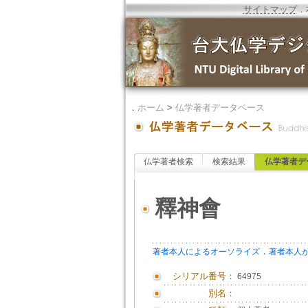
サイトマップ
．
．
ホーム
>
仏学著者データベース
仏学著者検索
検索結果
仏学著者デ
釋神會
．
著者本人によるオーソライズ
著者本人
シリアル番号：
64975
別名：