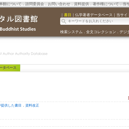
本館について
．
諮問委員会
．
お問い合わせ
．
資料提供
．
著作権について
．
当
｜
書目
｜
仏学著者データベース
｜
当サイ
検索システム
全文コレクション
デジ
．
．
ータベース
．
が提供した書目
資料改正