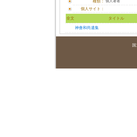
種類：
個人著者
個人サイト：
全文
タイトル
神會和尚遺集
国