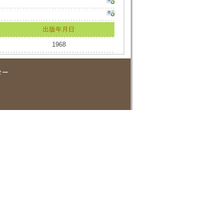
出版年月日
1968
ター