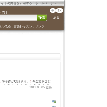
サイトの内容を引用する
．
ホームページへ
中
EN
ト内
｜
戻る
タル仏経
言語レッスン
リンク
．
．
1
件著作が収録され、
0
件全文を含む
2012.03.05 登録