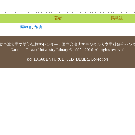
著者
掲載誌
釋神會
;
胡適
立台湾大学
文学部仏教学センター
．
国立台湾大学デジタル人文学科研究セン
National Taiwan University Library © 1995 - 2026. All rights reserved
doi:10.6681/NTURCDH.DB_DLMBS/Collection