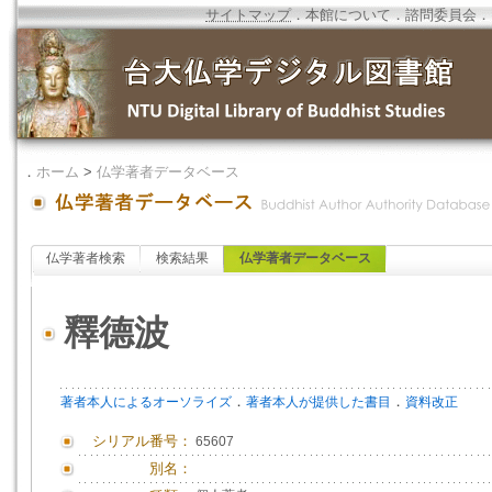
サイトマップ
．
本館について
．
諮問委員会
．
．
ホーム
>
仏学著者データベース
仏学著者検索
検索結果
仏学著者データベース
釋德波
．
．
著者本人によるオーソライズ
著者本人が提供した書目
資料改正
シリアル番号：
65607
別名：