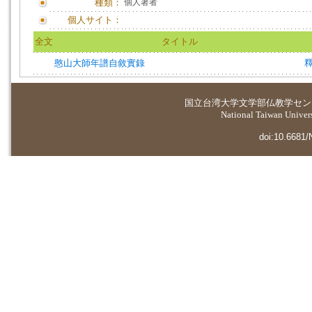
種類：
個人著者
個人サイト：
全文
タイトル
憨山大師年譜自敘實錄
国立台湾大学
文学部仏教学セン
National Taiwan Universi
doi:10.6681