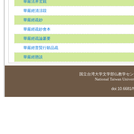
華嚴法界玄鏡
華嚴經清涼䟽
華嚴經疏鈔
華嚴經疏鈔會本
華嚴經疏論纂要
華嚴經普賢行願品疏
華嚴經懸談
国立台湾大学
文学部仏教学セン
National Taiwan Universi
doi:10.6681