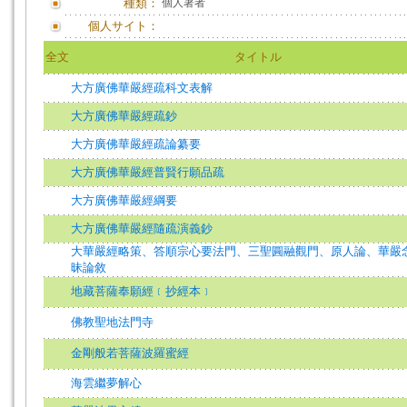
種類：
個人著者
個人サイト：
全文
タイトル
大方廣佛華嚴經疏科文表解
大方廣佛華嚴經疏鈔
大方廣佛華嚴經疏論纂要
大方廣佛華嚴經普賢行願品疏
大方廣佛華嚴經綱要
大方廣佛華嚴經隨疏演義鈔
大華嚴經略策、答順宗心要法門、三聖圓融觀門、原人論、華嚴
昧論敘
地藏菩薩奉願經﹝抄經本﹞
佛教聖地法門寺
金剛般若菩薩波羅蜜經
海雲繼夢解心