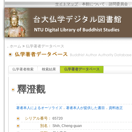
サイトマップ
．
本館について
．
諮問委員会
．
．
ホーム
>
仏学著者データベース
仏学著者検索
検索結果
仏学著者データベース
釋澄觀
．
．
著者本人によるオーソライズ
著者本人が提供した書目
資料改正
シリアル番号：
65720
別名：
Shih, Cheng-guan