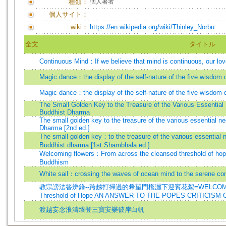
種類：
個人著者
個人サイト：
wiki：
https://en.wikipedia.org/wiki/Thinley_Norbu
全文
タイトル
Continuous Mind：If we believe that mind is continuous, our lo
Magic dance：the display of the self-nature of the five wisdom 
Magic dance：the display of the self-nature of the five wisdom d
The Small Golden Key to the Treasure of the Various Essential 
Buddhist Dharma
The small golden key to the treasure of the various essential ne
Dharma [2nd ed.]
The small golden key：to the treasure of the various essential n
Buddhist dharma [1st Shambhala ed.]
Welcoming flowers：From across the cleansed threshold of hope
Buddhism
White sail：crossing the waves of ocean mind to the serene cont
教宗謗法答辨錄--跨越打掃過的希望門檻灑下迎賓花絮=WELCOMING FLOW
Threshold of Hope AN ANSWER TO THE POPES CRITICISM
渡越妄念浪濤臻登三寶安樂彼岸白帆