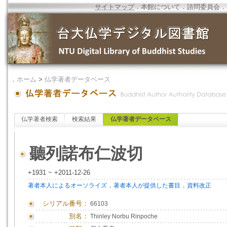
サイトマップ
．
本館について
．
諮問委員会
．
．
ホーム
>
仏学著者データベース
仏学著者検索
検索結果
仏学著者データベース
聽列諾布仁波切
+1931 ~ +2011-12-26
．
．
著者本人によるオーソライズ
著者本人が提供した書目
資料改正
シリアル番号：
66103
別名：
Thinley Norbu Rinpoche