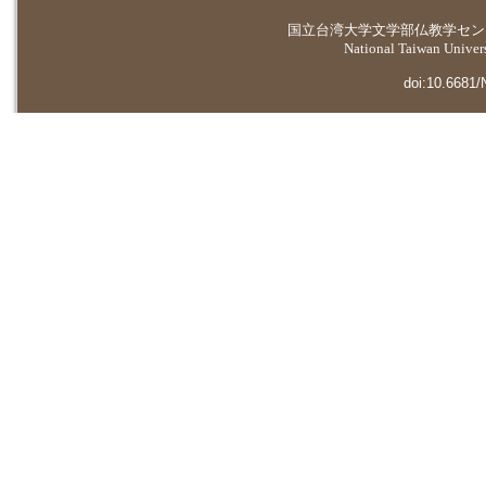
国立台湾大学
文学部仏教学セン
National Taiwan Universi
doi:10.6681