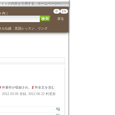
サイトの内容を引用する
．
ホームページへ
中
EN
ト内
｜
戻る
タル仏経
言語レッスン
リンク
．
．
0
件著作が収録され、
2
件全文を含む
2012.03.05 登録, 2012.06.22 料更新