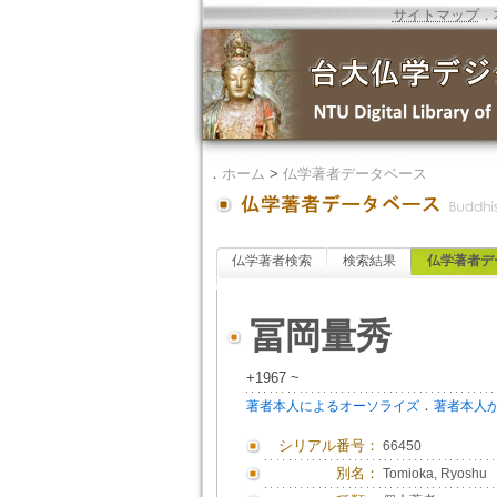
サイトマップ
．
．
ホーム
>
仏学著者データベース
仏学著者検索
検索結果
仏学著者デ
冨岡量秀
+1967 ~
．
著者本人によるオーソライズ
著者本人
シリアル番号：
66450
別名：
Tomioka, Ryoshu