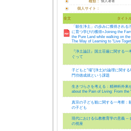
種類：
個人著者
個人サイト：
全文
タイト
「願生浄土」の歩みに獲得される
に育つ学びの獲得=Joining the Family o
the Pure Land while walking on the 
The Way of Learning to “Live Toget
『浄土論註』国土荘厳に関する一考察
ぐって
子どもと"場"(浄土)の論理に関す
門功徳成就という課題
生きづらさを考える：精神科外来から見
about the Pain of Living: From the 
真宗の子ども観に関する一考察：
の子ども
現代における仏教教育学の意義 --
の視座