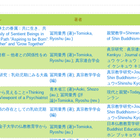
ル
著者
浄土の眷属：共に生き、共
親鸞教学=Shinran Ky
冨岡量秀 (著)=Tomioka,
f Sentient Beings in
Ryoshu (au.)
of Shin Budd
Path “Aspiring to be Born”:
her” and “Grow Together”
眞宗研究 : 眞宗連
 -- 他者との関係性をめ
冨岡量秀 (著)=Tomioka,
Kenkyu : Journal
Ryoshu (au.)
;
真宗連合学会
ュウ ケンキュウ 
イ ケンキュウ キ
真宗教学研究=Journal 
る研究：乳幼児期にみる大義
冨岡量秀 (著)
;
真宗教学学会
Shin Buddhi
(編)
ュウ=Shinshu Kyo
青木省三 (著)=Aoki, Shozo
現代と親鸞=Today 
えること=Thinking
(au.)
;
冨岡量秀 (評
Viewpoint of a Psychiatrist
ンラン
論)=Tomioka, Ryoshu (rev.)
真宗教学研究=Journal 
願の存在としての乳幼児期
冨岡量秀 (著)
;
真宗教学学会
Shin Buddhi
(編)
ュウ=Shinshu Kyo
日本仏教教育学研究=Jou
 金子大学の仏教教育学から
冨岡量秀 (著)=Tomioka,
Buddhist Educati
Ryoshu (au.)
ホン ブッキョウ 