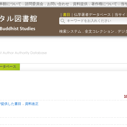
本館について
．
諮問委員会
．
お問い合わせ
．
資料提供
．
著作権について
．
当
｜
書目
｜
仏学著者データベース
｜
当サイ
検索システム
全文コレクション
デジ
．
．
ータベース
1
．
が提供した書目
資料改正