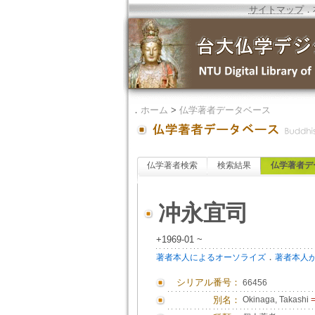
サイトマップ
．
．
ホーム
>
仏学著者データベース
仏学著者検索
検索結果
仏学著者デ
冲永宜司
+1969-01 ~
．
著者本人によるオーソライズ
著者本人
シリアル番号：
66456
別名：
Okinaga, Takashi