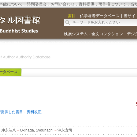
本館について
．
諮問委員会
．
お問い合わせ
．
資料提供
．
著作権について
．
当
｜
書目
｜
仏学著者データベース
｜
当サイ
検索システム
全文コレクション
デジ
．
．
ータベース
．
が提供した書目
資料改正
=
冲永荘八
=
Okinaga, Syouhachi
=
沖永宜司