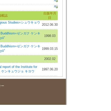
出版年月
掲載誌
日
igious Studies=シュウキョウ
2012.06.30
en Buddhism=ゼンガク ケンキ
1998.03
yū"
en Buddhism=ゼンガク ケンキ
1999.03.15
yū"
2002.02
t of the Institute for
1997.06.20
ブンカ ケンキュウジョ キヨウ
ター