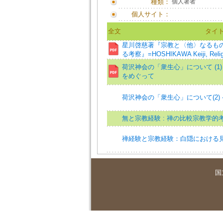
種類：
個人著者
個人サイト：
全文
タイ
星川啓慈著『宗教と〈他〉なるも
る考察』=HOSHIKAWA Keiji, Religio
荷沢神会の「衆生心」について (1)
をめぐって
荷沢神会の「衆生心」について(2)
無と宗教経験 : 禅の比較宗教学的
禅経験と宗教経験：白隠における
国