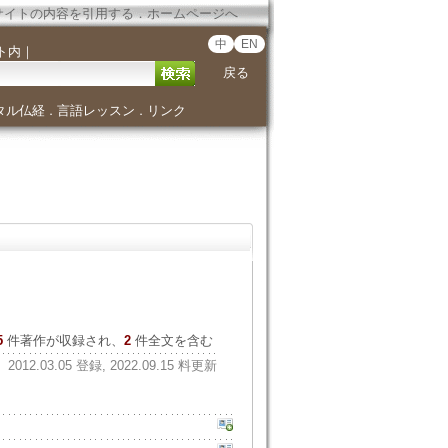
サイトの内容を引用する
．
ホームページへ
中
EN
ト内
｜
戻る
タル仏経
言語レッスン
リンク
．
．
5
件著作が収録され、
2
件全文を含む
2012.03.05 登録, 2022.09.15 料更新