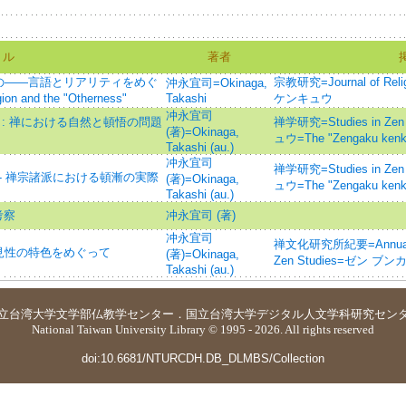
トル
著者
の――言語とリアリティをめぐ
宗教研究=Journal of Rel
沖永宜司=Okinaga,
n and the "Otherness"
Takashi
ケンキュウ
冲永宜司
 : 禅における自然と頓悟の問題
禅学研究=Studies in Z
(著)=Okinaga,
ュウ=The "Zengaku kenk
Takashi (au.)
冲永宜司
禅学研究=Studies in Z
 - 禅宗諸派における頓漸の実際
(著)=Okinaga,
ュウ=The "Zengaku kenk
Takashi (au.)
考察
冲永宜司 (著)
冲永宜司
禅文化研究所紀要=Annual repor
見性の特色をめぐって
(著)=Okinaga,
Zen Studies=ゼン 
Takashi (au.)
立台湾大学
文学部仏教学センター
．
国立台湾大学デジタル人文学科研究セン
National Taiwan University Library © 1995 - 2026. All rights reserved
doi:10.6681/NTURCDH.DB_DLMBS/Collection