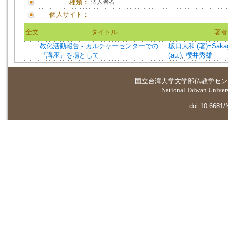
種類：
個人著者
個人サイト：
全文
タイトル
著者
教化活動報告 - カルチャーセンターでの
坂口大和 (著)=Sakagu
『講座』を場として
(au.)
;
櫻井秀雄
国立台湾大学
文学部仏教学セン
National Taiwan Universi
doi:10.6681