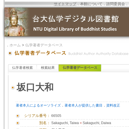
サイトマップ
．
本館について
．
諮問委員会
．
．
ホーム
>
仏学著者データベース
仏学著者検索
検索結果
仏学著者データベース
坂口大和
．
．
著者本人によるオーソライズ
著者本人が提供した書目
資料改正
シリアル番号：
66505
別名：
Sakaguchi, Taiwa
=
Sakaguchi, Daiwa