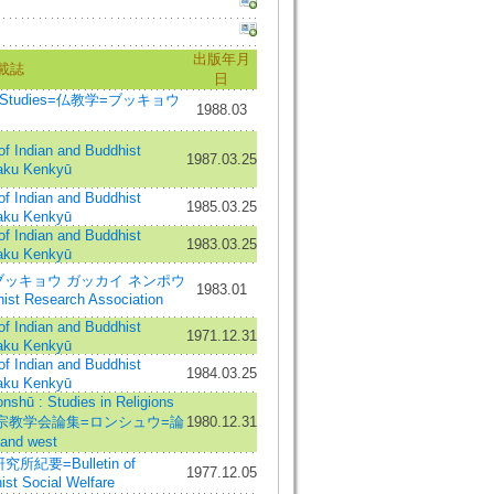
出版年月
載誌
日
ist Studies=仏教学=ブッキョウ
1988.03
ndian and Buddhist
1987.03.25
aku Kenkyū
ndian and Buddhist
1985.03.25
aku Kenkyū
ndian and Buddhist
1983.03.25
aku Kenkyū
ブッキョウ ガッカイ ネンポウ
1983.01
hist Research Association
ndian and Buddhist
1971.12.31
aku Kenkyū
ndian and Buddhist
1984.03.25
aku Kenkyū
 Studies in Religions
印度学宗教学会論集=ロンシュウ=論
1980.12.31
 and west
要=Bulletin of
1977.12.05
ist Social Welfare