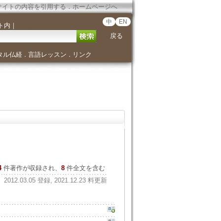
サイトの内容を引用する
．
ホームページへ
中
EN
ト内
｜
戻る
タル仏経
言語レッスン
リンク
．
．
4
件著作が収録され、
8
件全文を含む
2012.03.05 登録, 2021.12.23 料更新