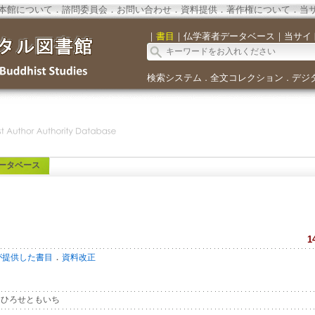
本館について
．
諮問委員会
．
お問い合わせ
．
資料提供
．
著作権について
．
当
｜
書目
｜
仏学著者データベース
｜
当サイ
検索システム
全文コレクション
デジ
．
．
ータベース
1
．
が提供した書目
資料改正
ひろせともいち