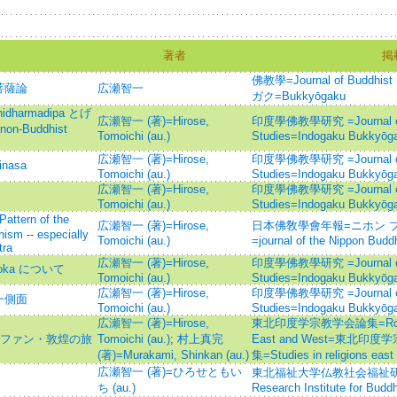
著者
掲
佛教學=Journal of Buddh
菩薩論
広瀬智一
ガク=Bukkyōgaku
idharmadipa とげ
広瀬智一 (著)=Hirose,
印度學佛教學研究 =Journal of I
n-Buddhist
Tomoichi (au.)
Studies=Indogaku Bukkyōg
広瀬智一 (著)=Hirose,
印度學佛教學研究 =Journal of I
inasa
Tomoichi (au.)
Studies=Indogaku Bukkyōg
広瀬智一 (著)=Hirose,
印度學佛教學研究 =Journal of I
Tomoichi (au.)
Studies=Indogaku Bukkyōg
rn of the
広瀬智一 (著)=Hirose,
日本佛敎學會年報=ニホン 
ism -- especially
Tomoichi (au.)
=journal of the Nippon Budd
tra
広瀬智一 (著)=Hirose,
印度學佛教學研究 =Journal of I
oka について
Tomoichi (au.)
Studies=Indogaku Bukkyōg
広瀬智一 (著)=Hirose,
印度學佛教學研究 =Journal of I
一側面
Tomoichi (au.)
Studies=Indogaku Bukkyōg
広瀬智一 (著)=Hirose,
東北印度学宗教学会論集=Ronshū :
ルファン・敦煌の旅
Tomoichi (au.)
;
村上真完
East and West=東北
(著)=Murakami, Shinkan (au.)
集=Studies in religions east
広瀬智一 (著)=ひろせともい
東北福祉大学仏教社会福祉研究所紀
ち (au.)
Research Institute for Buddh