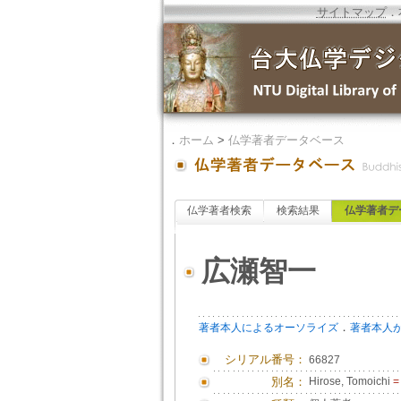
サイトマップ
．
．
ホーム
>
仏学著者データベース
仏学著者検索
検索結果
仏学著者デ
広瀬智一
．
著者本人によるオーソライズ
著者本人
シリアル番号：
66827
別名：
Hirose, Tomoichi
=