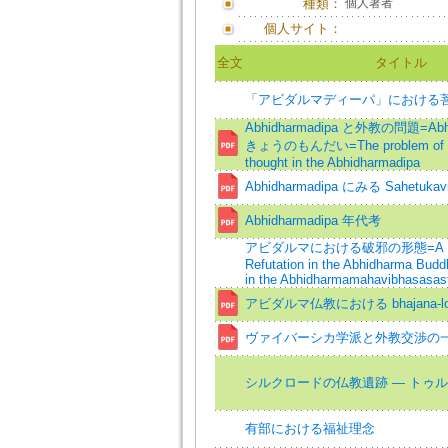
種類：
個人著者
個人サイト：
全文
タイトル
「アビダルマディーパ」における
Abhidharmadipa と外教の問題=Abh
きょうのもんだい=The problem of no
thought in the Abhidharmadipa
Abhidharmadipa にみる Sahetukav
Abhidharmadipa 年代考
アビダルマにおける破邪の形態=A Patte
Refutation in the Abhidharma Buddh
in the Abhidharmamahavibhasasas
アビダルマ仏教における bhajana-l
ヴァイバーシカ学派と外教交渉の
シルクロードの仏教遺跡 — トゥ
有部における福祉理念