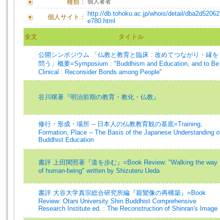
種類：
個人著者
http://db.tohoku.ac.jp/whois/detail/dba2d520
個人サイト：
e780.html
全文
タイトル
公開シンポジウム 「仏教と教育と臨床 : 改めてつながり・縁を
問う」概要=Symposium : "Buddhism and Education, and to Be
Clinical : Reconsider Bonds among People"
谷川穣著『明治前期の教育・教化・仏教』
修行・形成・場所 -- 日本人の仏教教育観の基底=Training,
Formation, Place -- The Basis of the Japanese Understanding o
Buddhist Education
書評 上田閑照著『道を歩む』=Book Review: "Walking the way
of human-being" written by Shizuteru Ueda
書評 大谷大学真宗総合研究所編『親鸞像の再構築』=Book
Review: Otani University Shin Buddhist Comprehensive
Research Institute ed. : The Reconstruction of Shinran's Image