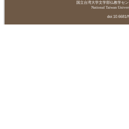
国立台湾大学
文学部仏教学セン
National Taiwan Universi
doi:10.6681