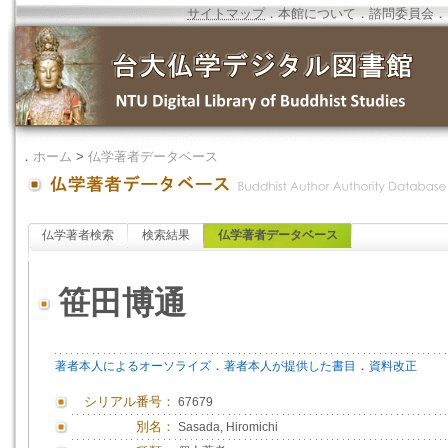
サイトマップ
．
本館について
．
諮問委員会
．
．
ホーム
>
仏学著者データベース
仏学著者検索
検索結果
仏学著者データベース
笹田博通
．
．
著者本人によるオーソライズ
著者本人が提供した書目
資料改正
シリアル番号：
67679
別名：
Sasada, Hiromichi