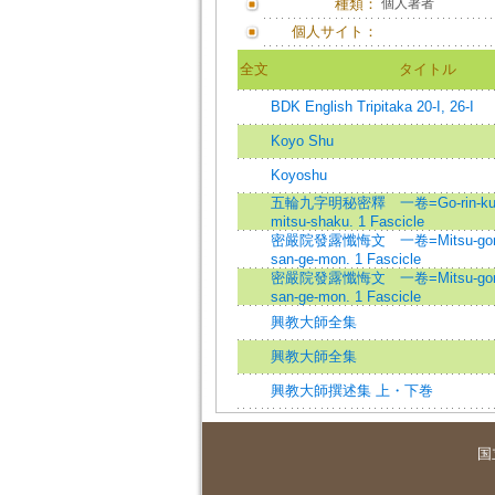
種類：
個人著者
個人サイト：
全文
タイトル
BDK English Tripitaka 20-I, 26-I
Koyo Shu
Koyoshu
五輪九字明秘密釋 一卷=Go-rin-ku-ji
mitsu-shaku. 1 Fascicle
密嚴院發露懺悔文 一卷=Mitsu-gon-in
san-ge-mon. 1 Fascicle
密嚴院發露懺悔文 一卷=Mitsu-gon-in
san-ge-mon. 1 Fascicle
興教大師全集
興教大師全集
興教大師撰述集 上・下巻
国