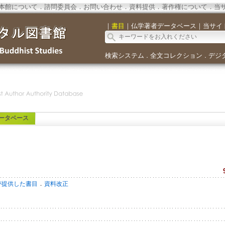
本館について
．
諮問委員会
．
お問い合わせ
．
資料提供
．
著作権について
．
当
｜
書目
｜
仏学著者データベース
｜
当サイ
検索システム
全文コレクション
デジ
．
．
ータベース
．
が提供した書目
資料改正