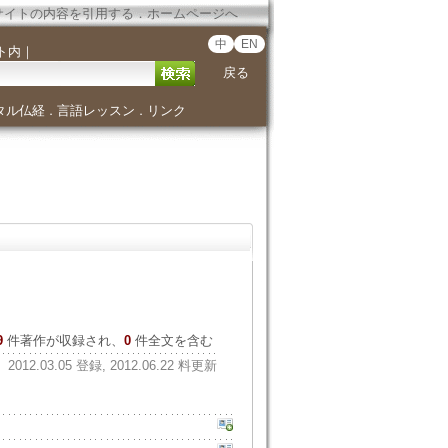
サイトの内容を引用する
．
ホームページへ
中
EN
ト内
｜
戻る
タル仏経
言語レッスン
リンク
．
．
9
件著作が収録され、
0
件全文を含む
2012.03.05 登録, 2012.06.22 料更新