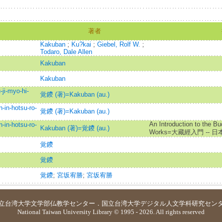
著者
Kakuban
;
Ku?kai
;
Giebel, Rolf W.
;
Todaro, Dale Allen
Kakuban
Kakuban
-myo-hi-
覚鑁 (著)=Kakuban (au.)
-hotsu-ro-
覚鑁 (著)=Kakuban (au.)
An Introduction to the B
-hotsu-ro-
Kakuban (著)=覚鑁 (au.)
Works=大藏經入門 -- 
覚鑁
覚鑁
覚鑁
;
宮坂宥勝
;
宮坂宥勝
立台湾大学
文学部仏教学センター
．
国立台湾大学デジタル人文学科研究セン
National Taiwan University Library © 1995 - 2026. All rights reserved