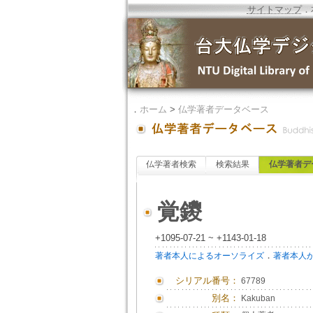
サイトマップ
．
．
ホーム
>
仏学著者データベース
仏学著者検索
検索結果
仏学著者デ
覚鑁
+1095-07-21 ~ +1143-01-18
．
著者本人によるオーソライズ
著者本人
シリアル番号：
67789
別名：
Kakuban